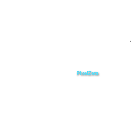
Enviar
ZAMORA EN DIRECTO
2025 © Derechos Reservados.
Desarrollado por
PixelZeta