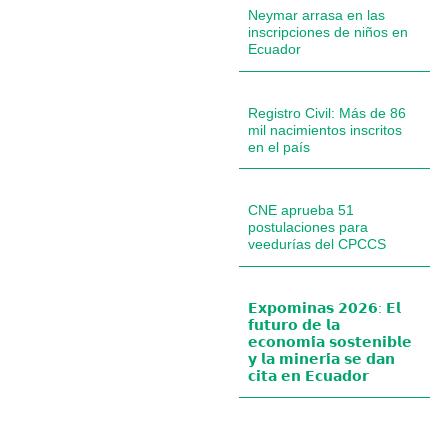
Neymar arrasa en las
inscripciones de niños en
Ecuador
Registro Civil: Más de 86
mil nacimientos inscritos
en el país
CNE aprueba 51
postulaciones para
veedurías del CPCCS
𝗘𝘅𝗽𝗼𝗺𝗶𝗻𝗮𝘀 𝟮𝟬𝟮𝟲: 𝗘𝗹
𝗳𝘂𝘁𝘂𝗿𝗼 𝗱𝗲 𝗹𝗮
𝗲𝗰𝗼𝗻𝗼𝗺𝗶́𝗮 𝘀𝗼𝘀𝘁𝗲𝗻𝗶𝗯𝗹𝗲
𝘆 𝗹𝗮 𝗺𝗶𝗻𝗲𝗿𝗶́𝗮 𝘀𝗲 𝗱𝗮𝗻
𝗰𝗶𝘁𝗮 𝗲𝗻 𝗘𝗰𝘂𝗮𝗱𝗼𝗿