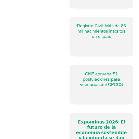
Registro Civil: Más de 86
mil nacimientos inscritos
en el país
CNE aprueba 51
postulaciones para
veedurías del CPCCS
𝗘𝘅𝗽𝗼𝗺𝗶𝗻𝗮𝘀 𝟮𝟬𝟮𝟲: 𝗘𝗹
𝗳𝘂𝘁𝘂𝗿𝗼 𝗱𝗲 𝗹𝗮
𝗲𝗰𝗼𝗻𝗼𝗺𝗶́𝗮 𝘀𝗼𝘀𝘁𝗲𝗻𝗶𝗯𝗹𝗲
𝘆 𝗹𝗮 𝗺𝗶𝗻𝗲𝗿𝗶́𝗮 𝘀𝗲 𝗱𝗮𝗻