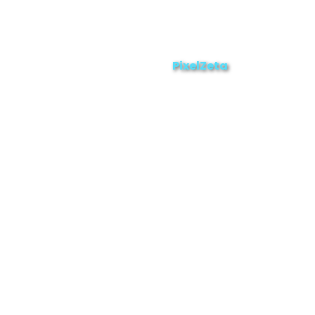
Enviar
ZAMORA EN DIRECTO
2025 © Derechos Reservados.
PixelZeta
Desarrollado por