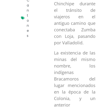
C
Chinchipe durante
a
el tránsito de
n
t
viajeros en el
o
antiguo camino que
n
conectaba Zumba
e
s
con Loja, pasando
por Valladolid.
La existencia de las
minas del mismo
nombre, los
indígenas
Bracamoros del
lugar mencionados
en la época de la
Colonia, y un
anterior