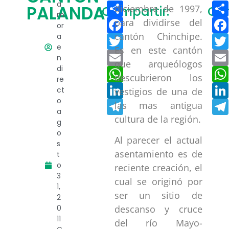
Compartir
a
PALANDA
diciembre de 1997,
Compartir:
Com
m
Facebook
para dividirse del
or
cantón Chinchipe.
a
Twitter
e
Es en este cantón
Email
n
que arqueólogos
di
WhatsApp
descubrieron los
re
LinkedIn
ct
vestigios de una de
o
Telegram
las mas antigua
a
cultura de la región.
g
o
Al parecer el actual
s
asentamiento es de
t
o
reciente creación, el
3
cual se originó por
1,
ser un sitio de
2
0
descanso y cruce
11
del río Mayo-