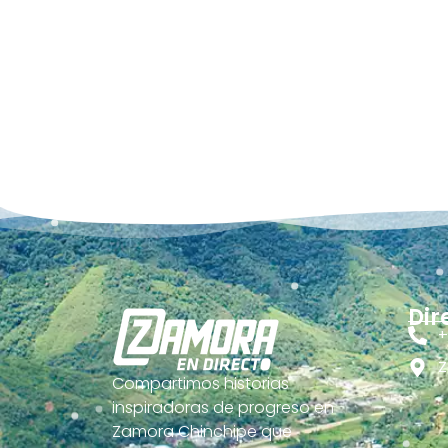
Dir
+
Z
Compartimos historias
inspiradoras de progreso en
Zamora Chinchipe que