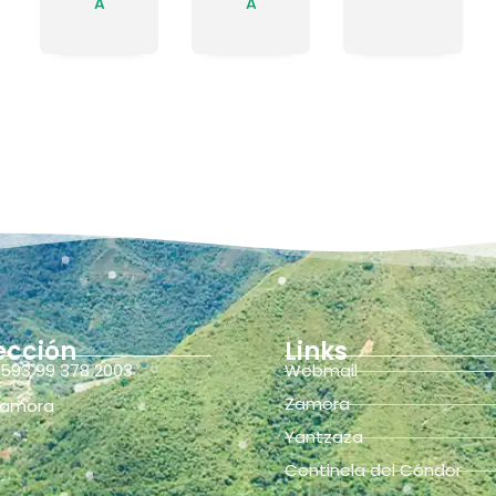
A
A
ección
Links
593 99 378 2003
Webmail
Zamora
amora
Yantzaza
Centinela del Cóndor