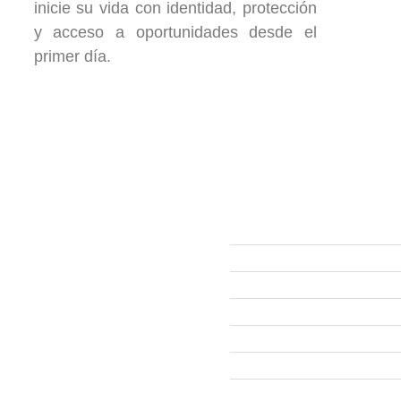
inicie su vida con identidad, protección
y acceso a oportunidades desde el
primer día.
ección
Links
593 99 378 2003
Webmail
Zamora
amora
Yantzaza
Centinela del Cóndor
El Pangui
Palanda