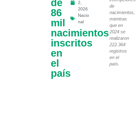
de
2,
de
2026
86
nacimientos,
Nacio
mientras
mil
nal
que en
nacimientos
2024 se
realizaron
inscritos
222.364
en
registros
en el
el
país.
país