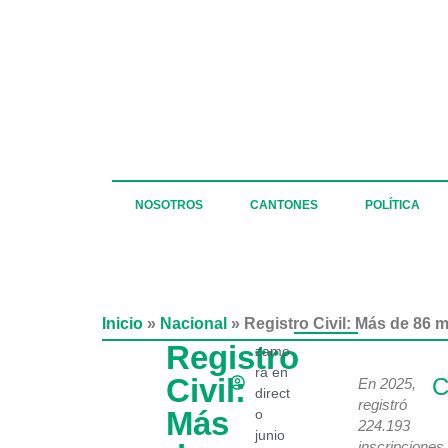
NOSOTROS
CANTONES
POLÍTICA
Inicio
»
Nacional
»
Registro Civil: Más de 86 m
Registro
zamo
ra en
Civil:
C
En 2025,
direct
registró
Más
o
224.193
junio
inscripciones