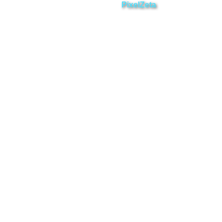
Desarrollado por
PixelZeta