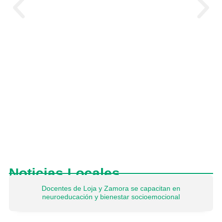
Consejo Consultivo para los comicios de
2027
Noticias Locales
Docentes de Loja y Zamora se capacitan en
neuroeducación y bienestar socioemocional