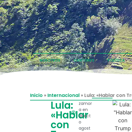
NOSOTROS
CANTONES
POLÍTICA
Inicio
»
Internacional
»
Lula: «Hablar con T
Lula:
zamor
a en
«Hablar
direct
con
o
agost