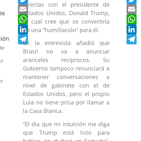
directas con el presidente de
Email
E
Estados Unidos, Donald Trump,
WhatsApp
W
lo cual cree que se convertiría
LinkedIn
L
en una “humillación” para él.
Telegram
T
En la entrevista añadió que
te
Brasil no va a anunciar
aranceles recíprocos. Su
ió
Gobierno tampoco renunciará a
mantener conversaciones a
ta
nivel de gabinete con el de
Estados Unidos, pero el propio
Lula no tiene prisa por llamar a
la Casa Blanca.
“El día que mi intuición me diga
que Trump está listo para
hablar, no dudaré en llamarlo”,