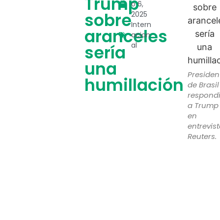
Trump
o 6,
sobre
2025
Intern
aranceles
acion
al
sería
una
Presiden
humillación
de Brasil
respond
a Trump
en
entrevis
Reuters.