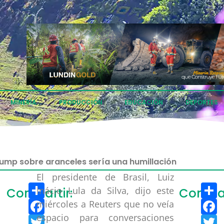
MINERÍA
PRODUCCIÓN
EDUCACIÓN
DEPORTES
rump sobre aranceles sería una humillación
El presidente de Brasil, Luiz
Compartir
C
Inácio Lula da Silva, dijo este
Compartir:
Compar
Facebook
F
miércoles a Reuters que no veía
espacio para conversaciones
Twitter
T