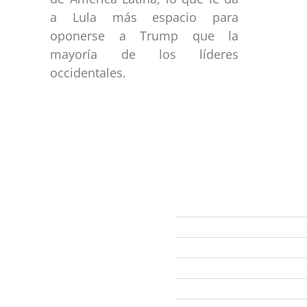
a Lula más espacio para
oponerse a Trump que la
mayoría de los líderes
occidentales.
ección
Links
593 99 378 2003
Webmail
Zamora
amora
Yantzaza
Centinela del Cóndor
El Pangui