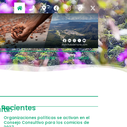
TURISMO
CULTURA
SEGURIDAD
ompartir
Recientes
tir:
acebook
Organizaciones políticas se activan en el
Consejo Consultivo para los comicios de
witter