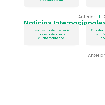
Anterior
1
Noticias Internacionale
Jueza evita deportación
El polé
masiva de niños
zooló
guatemaltecos
co
Anterior