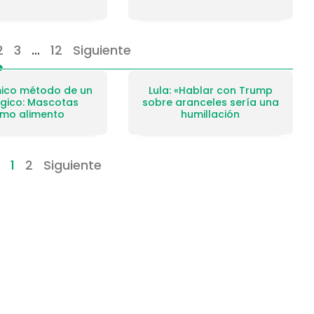
2
3
…
12
Siguiente
s
mico método de un
Lula: «Hablar con Trump
gico: Mascotas
sobre aranceles sería una
mo alimento
humillación
1
2
Siguiente