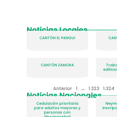
Noticias Locales
CANTÓN EL PANGUI
CAN
CANTÓN ZAMORA
Traba
edificio
Anterior
1
…
1.323
1.324
Noticias Nacionales
Cedulación prioritaria
Neyma
para adultos mayores y
inscrip
personas con
discapacidad