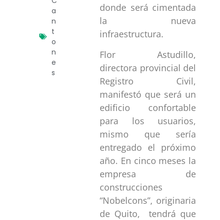
C
donde será cimentada
a
la nueva
n
t
infraestructura.
o
n
Flor Astudillo,
e
directora provincial del
s
Registro Civil,
manifestó que será un
edificio confortable
para los usuarios,
mismo que sería
entregado el próximo
año. En cinco meses la
empresa de
construcciones
“Nobelcons”, originaria
de Quito, tendrá que