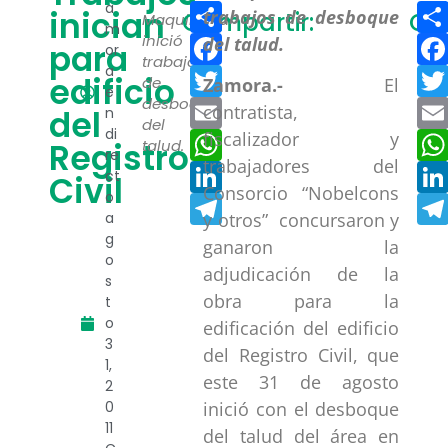
Compartir
a
inician
Compartir:
Co
Maquinaria
m
Facebook
inició
para
or
trabajos
a
Twitter
edificio
de
Zamora.-
El
e
desboque
Email
contratista,
del
n
del
di
WhatsApp
fiscalizador y
Registro
talud.
re
trabajadores del
LinkedIn
ct
Civil
Consorcio “Nobelcons
o
Telegram
a
y otros” concursaron y
g
ganaron la
o
adjudicación de la
s
obra para la
t
o
edificación del edificio
3
del Registro Civil, que
1,
este 31 de agosto
2
0
inició con el desboque
11
del talud del área en