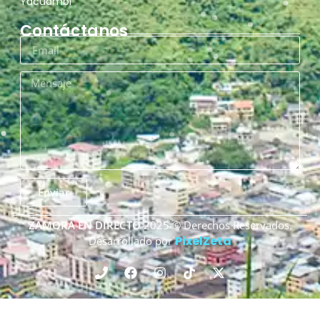
Yacuambi
Contáctanos
Enviar
ZAMORA EN DIRECTO
2025 © Derechos Reservados.
PixelZeta
Desarrollado por