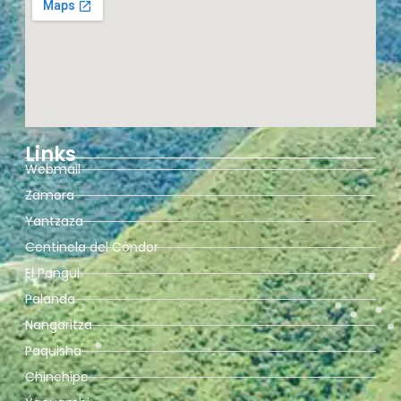
Links
Webmail
Zamora
Yantzaza
Centinela del Cóndor
El Pangui
Palanda
Nangaritza
Paquisha
Chinchipe