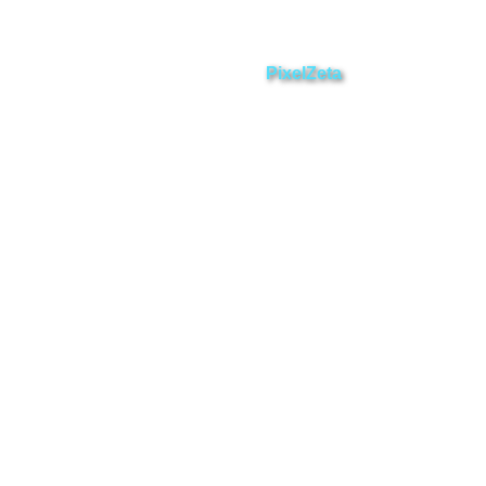
ZAMORA EN DIRECTO
2025 © Derechos Reservados.
Desarrollado por
PixelZeta