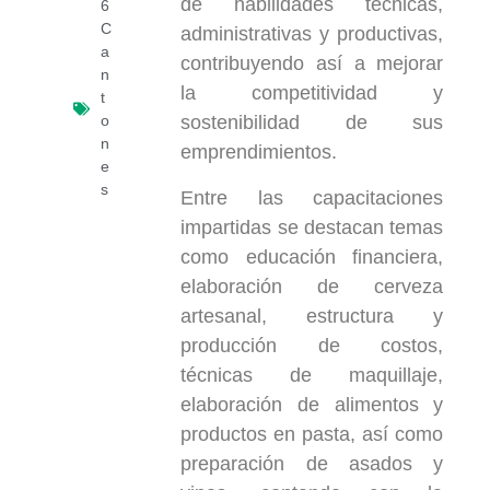
de habilidades técnicas,
6
C
administrativas y productivas,
a
contribuyendo así a mejorar
n
la competitividad y
t
o
sostenibilidad de sus
n
emprendimientos.
e
s
Entre las capacitaciones
impartidas se destacan temas
como educación financiera,
elaboración de cerveza
artesanal, estructura y
producción de costos,
técnicas de maquillaje,
elaboración de alimentos y
productos en pasta, así como
preparación de asados y