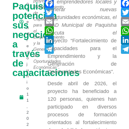
Facebook
proyecto
los emprendedores locales y
Paquisha
o
“Fortalecimiento
generar nuevas
r
Twitter
potencian
de
a
oportunidades económicas, el
Capacidades
Email
e
sus
GAD Municipal de Paquisha
para
n
WhatsApp
el
negocios
ejecuta el
di
Emprendimiento
LinkedIn
r
proyecto
“Fortalecimiento de
a
y la
e
Telegram
Capacidades para el
Generación
través
ct
de
Emprendimiento y la
o
de
Oportunidades
Generación de
j
Económicas”.
capacitaciones
u
Oportunidades Económicas”
.
n
i
Desde abril de 2026, el
o
proyecto ha beneficiado a
1
120 personas, quienes han
1
,
participado en diversos
2
procesos de formación
0
orientados al fortalecimiento
2