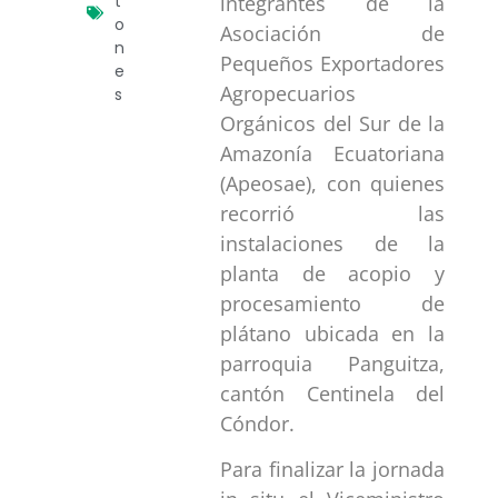
integrantes de la
t
o
Asociación de
n
Pequeños Exportadores
e
Agropecuarios
s
Orgánicos del Sur de la
Amazonía Ecuatoriana
(Apeosae), con quienes
recorrió las
instalaciones de la
planta de acopio y
procesamiento de
plátano ubicada en la
parroquia Panguitza,
cantón Centinela del
Cóndor.
Para finalizar la jornada