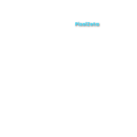
Enviar
ZAMORA EN DIRECTO
2025 © Derechos Reservados.
PixelZeta
Desarrollado por