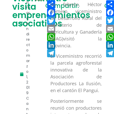
Compartir
a
visita
de febrero
,
Héctor
Compartir:
Co
m
Facebook
Romero, viceministro
emprendimientos
or
de Desarrollo Rural del
a
Twitter
asociativos
e
Ministerio de
Email
n
Agricultura y Ganadería
di
WhatsApp
(MAG)
visitó la
re
LinkedIn
ct
provincia.
o
Telegram
m
El Viceministro recorrió
ar
la parcela agroforestal
z
innovativa de la
o
Asociación de
1,
2
Productores La Ilusión,
01
en el cantón El Pangui.
9
C
Posteriormente se
a
reunió con productores
n