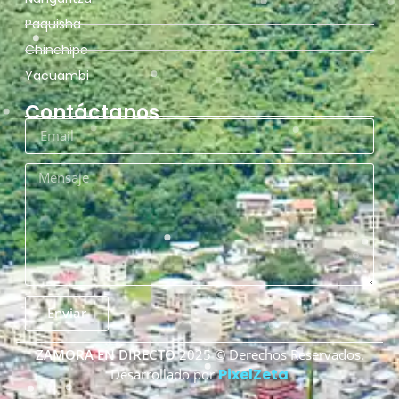
Paquisha
Chinchipe
Yacuambi
Contáctanos
Enviar
ZAMORA EN DIRECTO
2025 © Derechos Reservados.
PixelZeta
Desarrollado por