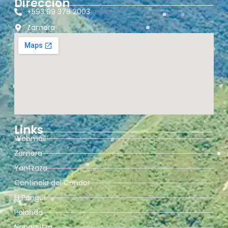
Dirección
+593 99 378 2003
Zamora
Links
Webmail
Zamora
Yantzaza
Centinela del Cóndor
El Pangui
Palanda
Nangaritza