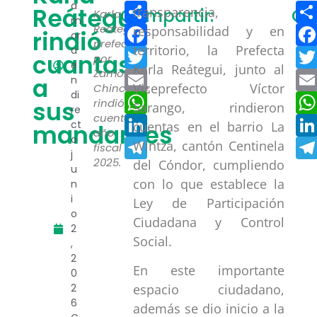
Compartir
a
Reátegui
transparencia,
Compartir:
Co
Karla
m
Facebook
Reátegui,
responsabilidad y en
rindió
or
prefecta
territorio, la Prefecta
a
Twitter
cuantas
por
e
Karla Reátegui, junto al
Zamora
Email
a
n
Viceprefecto Víctor
Chinchipe,
di
WhatsApp
sus
rindió
Sarango, rindieron
re
cuentas
LinkedIn
ct
cuentas en el barrio La
mandantes
año
o
Telegram
Wintza, cantón Centinela
fiscal
j
2025.
del Cóndor, cumpliendo
u
con lo que establece la
n
i
Ley de Participación
o
Ciudadana y Control
2
Social.
,
2
En este importante
0
2
espacio ciudadano,
6
además se dio inicio a la