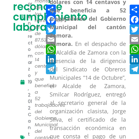
monto
reconoce
or
Compartir
de
a
cumplimiento
los
Facebook
e
retroactivos
laboral
n
Twitter
es
di
de
re
Email
87.539
ct
Zamora.
En el despacho de
dólares
WhatsApp
o
la Alcaldía de Zamora con la
con
m
LinkedIn
14
presencia de la dirigencia
ar
centavos
Telegram
del Sindicato de Obreros
z
y
o
Municipales “14 de Octubre”,
que
19
beneficia
el Alcalde de Zamora,
,
a
Smilcar Rodríguez, entregó
2
52
01
al secretario general de la
trabajadores
2
organización clasista, Jorge
del
C
Gobierno
Silva, el certificado de la
a
Municipal
transacción económica en
n
del
t
que consta el pago de un
cantón