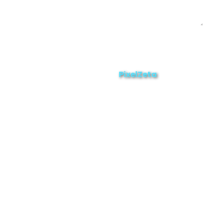
Enviar
ZAMORA EN DIRECTO
2025 © Derechos Reservados.
PixelZeta
Desarrollado por