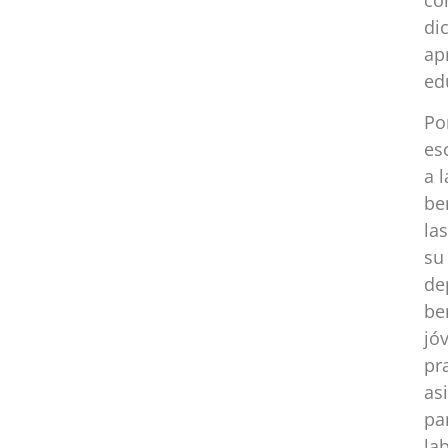
d
ap
ed
Po
es
a 
be
la
su
de
be
jó
pr
as
pa
la