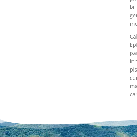
la
ge
me
Ca
Ep
pa
in
pi
co
ma
ca