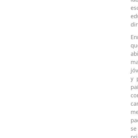
es
ed
dir
En
qu
ab
ma
jó
y 
p
co
ca
me
pa
se
pr