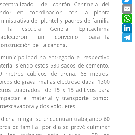
scentralizado del cantón Centinela del
Email
E
ndor en coordinación con la planta
WhatsApp
ministrativa del plantel y padres de familia
LinkedIn
L
 la escuela General Eplicachima
Telegram
T
tablecieron un convenio para la
construcción de la cancha.
 municipalidad ha entregado el respectivo
terial siendo estos 530 sacos de cemento,
9 metros cúbicos de arena, 68 metros
bicos de grava, mallas electrosoldada 1300
tros cuadrados de 15 x 15 aditivos para
mpactar el material y transporte como:
troexcavadora y dos volquetes.
 dicha minga se encuentran trabajando 60
dres de familia por día se prevé culminar
n los trabajos este jueves 29 de