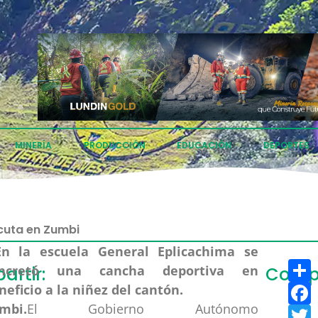
MINERÍA
PRODUCCIÓN
EDUCACIÓN
DEPORTES
cuta en Zumbi
Compartir
C
rtir:
Compa
Facebook
F
mbi.
El Gobierno Autónomo
Twitter
T