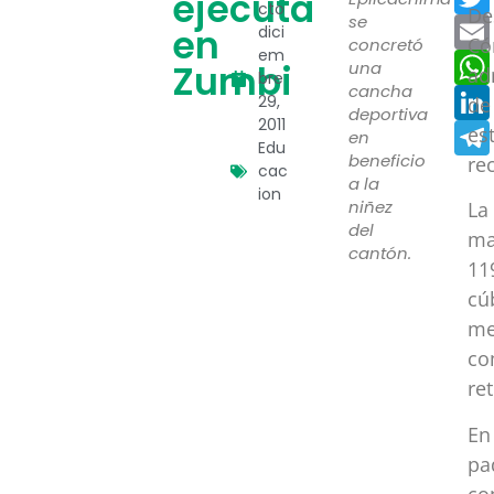
ejecuta
cto
De
se
en
dici
Có
concretó
em
Zumbi
una
ad
bre
cancha
29,
de
deportiva
2011
es
en
Edu
beneficio
re
cac
a la
ion
niñez
La
del
ma
cantón.
11
cú
me
co
re
En
pa
co