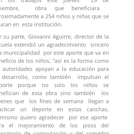
iciembre, obra que beneficiara
roximadamente a 254 niños y niñas que se
ucan en esta institución.
r su parte, Giovanni Aguirre, director de la
cuela extendió un agradecimiento sincero
la municipalidad por este aporte que va en
neficio de los niños, “así es la forma como
s autoridades apoyan a la educación para
 desarrollo, como también impulsan el
porte porque no solo los niños se
nefician de esta obra sino también los
venes que los fines de semana llegan a
acticar un deporte en estas canchas,
imismo quiero agradecer por ese aporte
ra el mejoramiento de los pisos del
boratorio de computación y del comedor