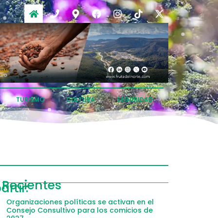
TURISMO
CULTURA
SEGURIDAD
ompartir
Recientes
rtir:
acebook
Organizaciones políticas se activan en el
Consejo Consultivo para los comicios de
witter