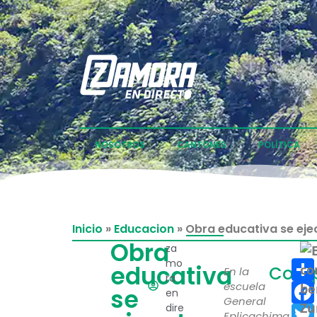
NOSOTROS
CANTONES
POLÍTICA
Inicio
»
Educacion
»
Obra educativa se eje
Obra
za
mo
educativa
Compa
En la
ra
escuela
se
en
General
Zu
dire
Eplicachima