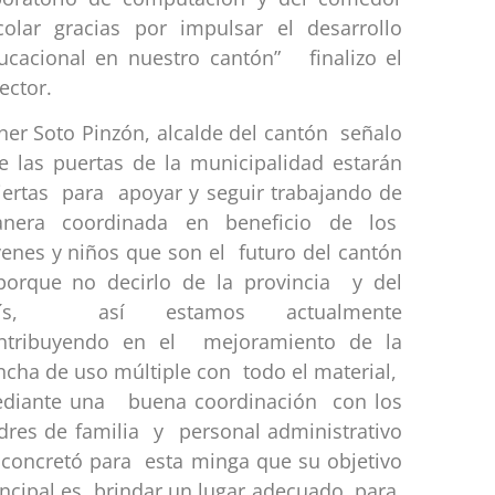
colar gracias por impulsar el desarrollo
ucacional en nuestro cantón” finalizo el
ector.
ner Soto Pinzón, alcalde del cantón señalo
e las puertas de la municipalidad estarán
iertas para apoyar y seguir trabajando de
nera coordinada en beneficio de los
venes y niños que son el futuro del cantón
porque no decirlo de la provincia y del
aís, así estamos actualmente
ntribuyendo en el mejoramiento de la
ncha de uso múltiple con todo el material,
diante una buena coordinación con los
dres de familia y personal administrativo
 concretó para esta minga que su objetivo
incipal es brindar un lugar adecuado para