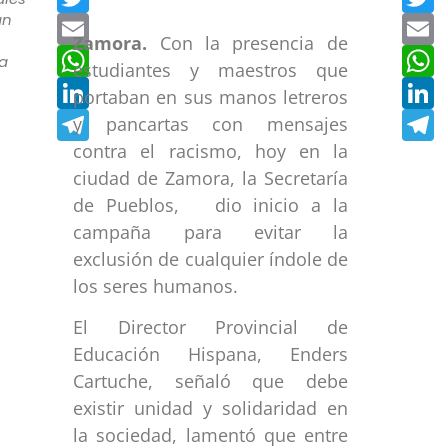
an
Email
E
Zamora.
Con la presencia de
WhatsApp
W
a
estudiantes y maestros que
LinkedIn
L
portaban en sus manos letreros
Telegram
T
y pancartas con mensajes
contra el racismo, hoy en la
ciudad de Zamora, la Secretaría
de Pueblos, dio inicio a la
campaña para evitar la
exclusión de cualquier índole de
los seres humanos.
El Director Provincial de
Educación Hispana, Enders
Cartuche, señaló que debe
existir unidad y solidaridad en
la sociedad, lamentó que entre