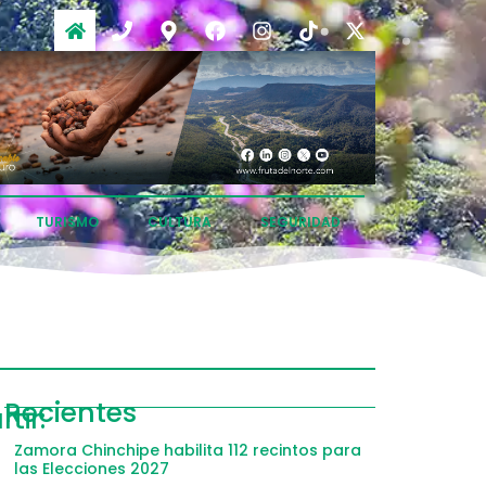
TURISMO
CULTURA
SEGURIDAD
ompartir
Recientes
tir:
acebook
Zamora Chinchipe habilita 112 recintos para
las Elecciones 2027
witter