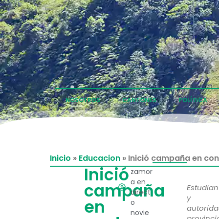
NOSOTROS
CANTONES
POLÍTICA
Inicio
»
Educacion
»
Inició campaña en con
Inició
zamor
a en
campaña
Estudian
direct
y
en
o
autorid
novie
provinci