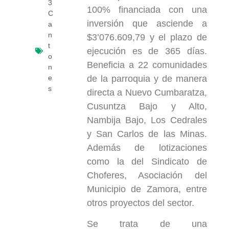
3
100% financiada con una
C
inversión que asciende a
a
n
$3’076.609,79 y el plazo de
t
ejecución es de 365 días.
o
Beneficia a 22 comunidades
n
de la parroquia y de manera
e
s
directa a Nuevo Cumbaratza,
Cusuntza Bajo y Alto,
Nambija Bajo, Los Cedrales
y San Carlos de las Minas.
Además de lotizaciones
como la del Sindicato de
Choferes, Asociación del
Municipio de Zamora, entre
otros proyectos del sector.
Se trata de una