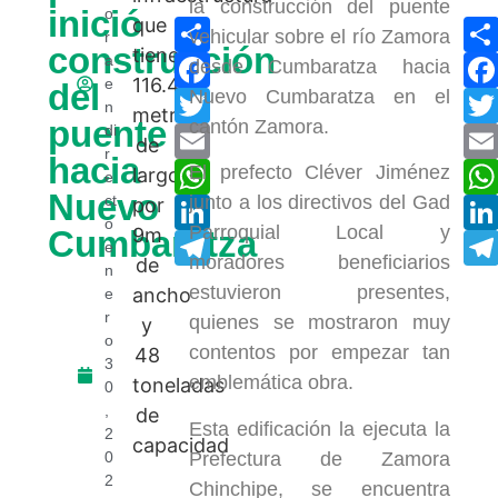
la construcción del puente
inició
o
Compartir
vehicular sobre el río Zamora
r
construcción
Facebook
a
desde Cumbaratza hacia
e
del
Nuevo Cumbaratza en el
Twitter
n
puente
cantón Zamora.
di
Email
r
hacia
WhatsApp
El prefecto Cléver Jiménez
e
Nuevo
ct
junto a los directivos del Gad
LinkedIn
o
Parroquial Local y
Cumbaratza
Telegram
e
moradores beneficiarios
n
estuvieron presentes,
e
r
quienes se mostraron muy
o
contentos por empezar tan
3
emblemática obra.
0
,
Esta edificación la ejecuta la
2
Prefectura de Zamora
0
2
Chinchipe, se encuentra