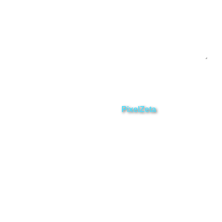
Enviar
ZAMORA EN DIRECTO
2025 © Derechos Reservados.
Desarrollado por
PixelZeta