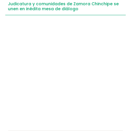
Judicatura y comunidades de Zamora Chinchipe se
unen en inédita mesa de diálogo
Compartimos historias inspiradoras de progreso
en Zamora Chinchipe que transforman nuestra
comunidad.
Dirección
+593 99 378 2003
Zamora