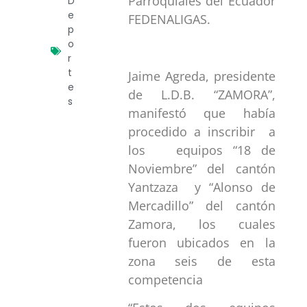
Parroquiales del Ecuador
D
e
FEDENALIGAS.
p
o
r
t
Jaime Agreda, presidente
e
de L.D.B. “ZAMORA”,
s
manifestó que había
procedido a inscribir a
los equipos “18 de
Noviembre” del cantón
Yantzaza y “Alonso de
Mercadillo” del cantón
Zamora, los cuales
fueron ubicados en la
zona seis de esta
competencia