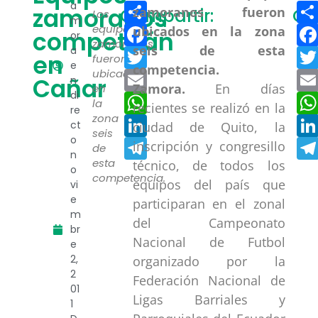
Compartir
a
zamoranos
Compartir:
Co
Los
m
Facebook
equipos
competirán
or
zamoranos
a
Twitter
en
fueron
e
ubicados
Email
Cañar
n
Zamora.
En días
en
di
WhatsApp
la
recientes se realizó en la
re
zona
LinkedIn
ct
ciudad de Quito, la
seis
o
Telegram
inscripción y congresillo
de
n
esta
técnico, de todos los
o
competencia.
equipos del país que
vi
e
participaran en el zonal
m
del Campeonato
br
Nacional de Futbol
e
2,
organizado por la
2
Federación Nacional de
01
Ligas Barriales y
1