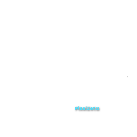
Yacuambi
Contáctanos
Enviar
ZAMORA EN DIRECTO
2025 © Derechos Reservados.
PixelZeta
Desarrollado por