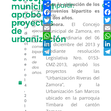
Compartir
a
municipal
Compartir:
Co
El
m
Facebook
plazo
aprobó
or
determinado
a
Twitter
proyectos
para
e
Zamora.
El Concejo
la
Email
de
n
Municipal de Zamora, en
ejecución
di
WhatsApp
urbanización
de
sesión ordinaria del 06
re
los
LinkedIn
ct
de diciembre del 2013 y
convenios
o
Telegram
mediante resolución
bipartito
e
es
Legislativa Nro. 0153-
n
de
CMZ-2013, aprobó los
e
dos
r
proyectos de las
años.
o
“Urbanización Riveras del
1
Zamora”, y la
4
,
Urbanización San Marcos
2
ubicado en la parroquia
0
Timbara del cantón
1