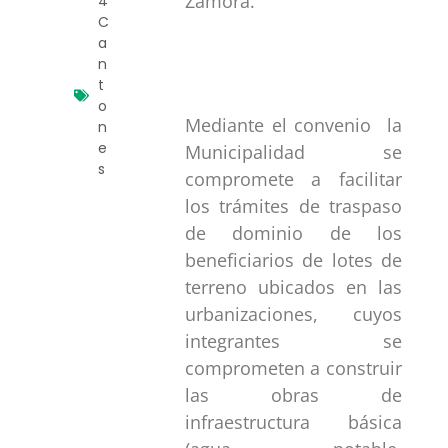
Zamora.
4
C
a
n
t
o
Mediante el convenio la
n
e
Municipalidad se
s
compromete a facilitar
los trámites de traspaso
de dominio de los
beneficiarios de lotes de
terreno ubicados en las
urbanizaciones, cuyos
integrantes se
comprometen a construir
las obras de
infraestructura básica