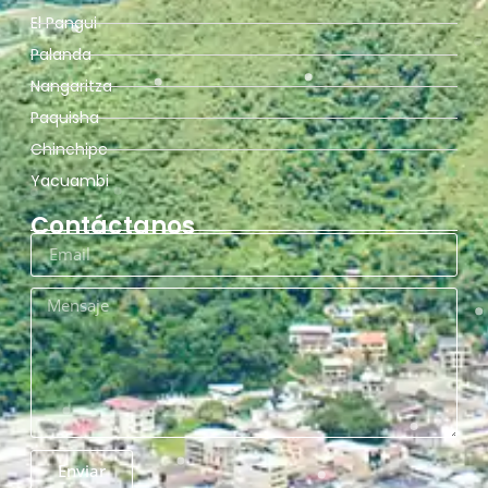
El Pangui
Palanda
Nangaritza
Paquisha
Chinchipe
Yacuambi
Contáctanos
Enviar