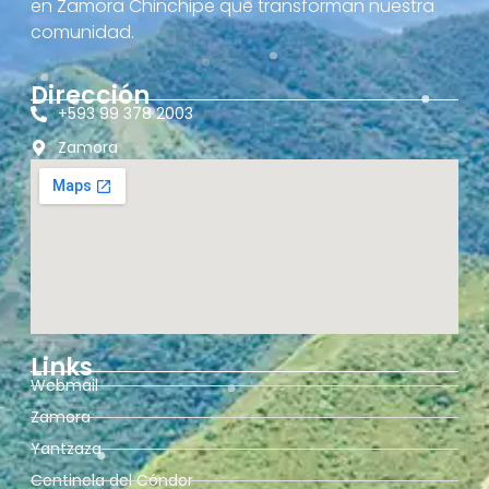
en Zamora Chinchipe que transforman nuestra
comunidad.
Dirección
+593 99 378 2003
Zamora
Links
Webmail
Zamora
Yantzaza
Centinela del Cóndor