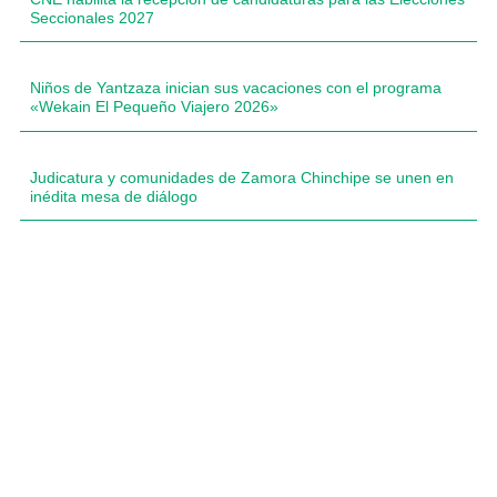
Seccionales 2027
Niños de Yantzaza inician sus vacaciones con el programa
«Wekain El Pequeño Viajero 2026»
Judicatura y comunidades de Zamora Chinchipe se unen en
inédita mesa de diálogo
Compartimos historias inspiradoras de progreso en
Zamora Chinchipe que transforman nuestra
comunidad.