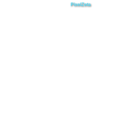
Desarrollado por
PixelZeta