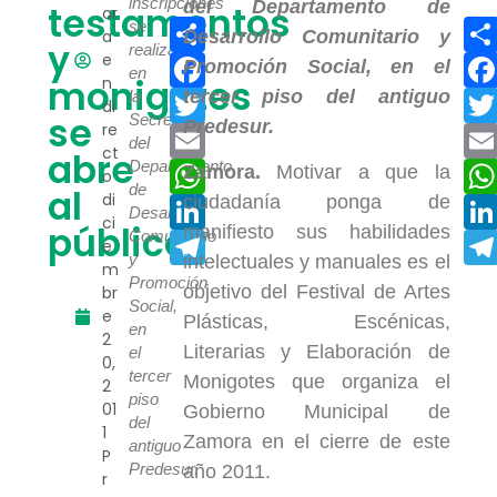
inscripciones
testamentos
or
Compartir
se
a
y
realizaran
e
Facebook
en
monigotes
n
Twitter
la
di
se
Secretaría
re
Email
del
ct
abre
Departamento
WhatsApp
Zamora.
Motivar a que la
o
de
al
di
ciudadanía ponga de
LinkedIn
Desarrollo
ci
público
manifiesto sus habilidades
Comunitario
Telegram
e
y
intelectuales y manuales es el
m
Promoción
objetivo del Festival de Artes
br
Social,
e
Plásticas, Escénicas,
en
2
Literarias y Elaboración de
el
0,
tercer
Monigotes que organiza el
2
piso
01
Gobierno Municipal de
del
1
Zamora en el cierre de este
antiguo
P
Predesur.
año 2011.
r