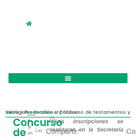
Inicio
Concurso de testamentos y monigotes se abre al público
»
Producción
»
Concurso
z
a
de
Compartir:
Co
Las
m