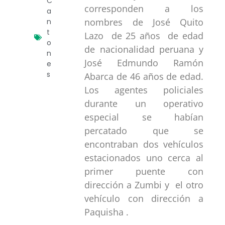
C
corresponden a los
a
nombres de José Quito
n
t
Lazo de 25 años de edad
o
de nacionalidad peruana y
n
José Edmundo Ramón
e
s
Abarca de 46 años de edad.
Los agentes policiales
durante un operativo
especial se habían
percatado que se
encontraban dos vehículos
estacionados uno cerca al
primer puente con
dirección a Zumbi y el otro
vehículo con dirección a
Paquisha .