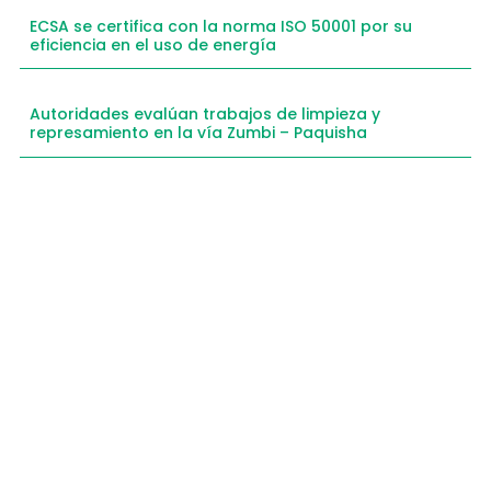
ECSA se certifica con la norma ISO 50001 por su
eficiencia en el uso de energía
Autoridades evalúan trabajos de limpieza y
represamiento en la vía Zumbi – Paquisha
Compartimos historias inspiradoras de progreso
en Zamora Chinchipe que transforman nuestra
comunidad.