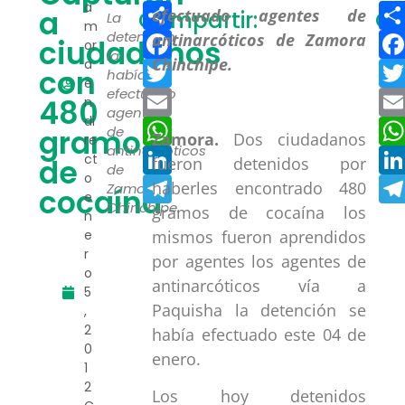
Compartir
a
a
Compartir:
Co
La
m
Facebook
detención
ciudadanos
or
la
a
Twitter
con
habían
e
efectuado
Email
480
n
agentes
di
WhatsApp
gramos
de
Zamora.
Dos ciudadanos
re
antinarcóticos
LinkedIn
ct
de
fueron detenidos por
de
o
Telegram
haberles encontrado 480
Zamora
cocaína
e
Chinchipe.
gramos de cocaína los
n
mismos fueron aprendidos
e
r
por agentes los agentes de
o
antinarcóticos vía a
5
Paquisha la detención se
,
2
había efectuado este 04 de
0
enero.
1
2
Los hoy detenidos