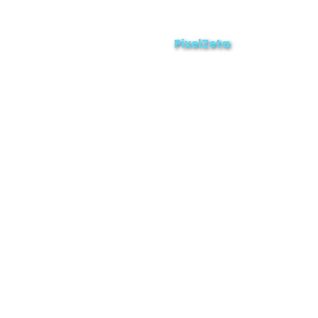
ZAMORA EN DIRECTO
2025 © Derechos Reservados.
PixelZeta
Desarrollado por