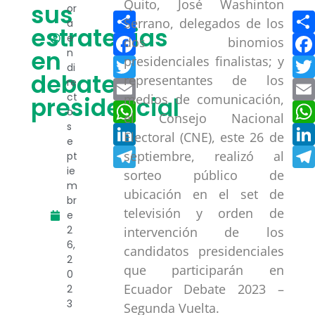
Quito, José Washinton
sus
or
Compartir
Serrano, delegados de los
a
estrategias
Facebook
e
dos binomios
en
n
presidenciales finalistas; y
Twitter
di
debate
representantes de los
re
Email
ct
medios de comunicación,
presidencial
WhatsApp
o
el Consejo Nacional
s
LinkedIn
Electoral (CNE), este 26 de
e
Telegram
septiembre, realizó al
pt
ie
sorteo público de
m
ubicación en el set de
br
televisión y orden de
e
2
intervención de los
6,
candidatos presidenciales
2
que participarán en
0
Ecuador Debate 2023 –
2
3
Segunda Vuelta.