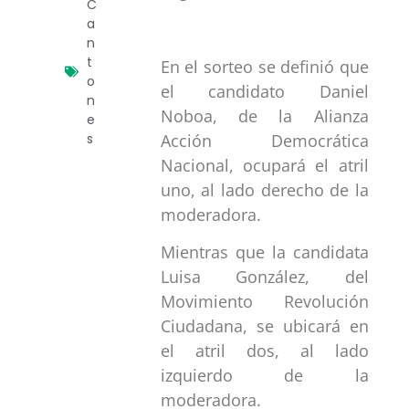
C
a
n
t
En el sorteo se definió que
o
el candidato Daniel
n
Noboa, de la Alianza
e
Acción Democrática
s
Nacional, ocupará el atril
uno, al lado derecho de la
moderadora.
Mientras que la candidata
Luisa González, del
Movimiento Revolución
Ciudadana, se ubicará en
el atril dos, al lado
izquierdo de la
moderadora.