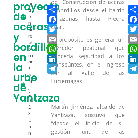
de “Construcción de aceras
proyecto
or
Compartir
y bordillos desde el barrio
a
de
Facebook
e
Amazonas hasta Piedra
aceras
n
Lisa”.
Twitter
di
y
re
Email
El propósito es generar un
ct
bordillos
WhatsApp
corredor peatonal que
o
en
m
conceda seguridad a los
LinkedIn
ar
la
transeúntes, en el ingreso
Telegram
z
sur al Valle de las
urbe
o
Luciérnagas.
14
de
,
Yantzaza
2
0
Martín Jiménez, alcalde de
2
3
Yantzaza, sostuvo que
C
“desde el inicio de su
a
gestión, una de las
n