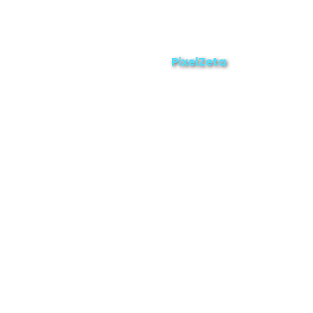
Enviar
ZAMORA EN DIRECTO
2025 © Derechos Reservados.
PixelZeta
Desarrollado por