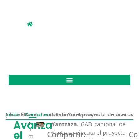
Inicio
Avanza el proyecto de aceras y bordillos en la urbe de Yantzaza
»
Cantones
»
Avanza
z
Yantzaza.
GAD cantonal de
a
el
Yantzaza ejecuta el proyecto
Compartir:
Co
m