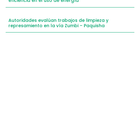
eficiencia en el uso de energía
Autoridades evalúan trabajos de limpieza y
represamiento en la vía Zumbi – Paquisha
Compartimos historias inspiradoras de progreso en
Zamora Chinchipe que transforman nuestra
comunidad.
Dirección
+593 99 378 2003