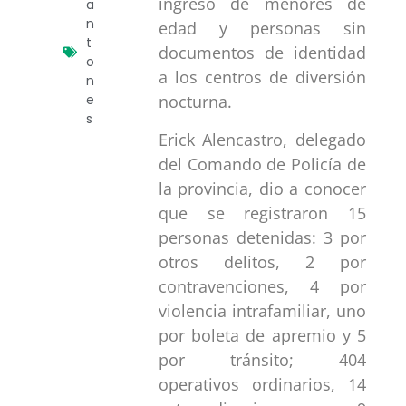
ingreso de menores de
a
n
edad y personas sin
t
documentos de identidad
o
a los centros de diversión
n
e
nocturna.
s
Erick Alencastro, delegado
del Comando de Policía de
la provincia, dio a conocer
que se registraron 15
personas detenidas: 3 por
otros delitos, 2 por
contravenciones, 4 por
violencia intrafamiliar, uno
por boleta de apremio y 5
por tránsito; 404
operativos ordinarios, 14