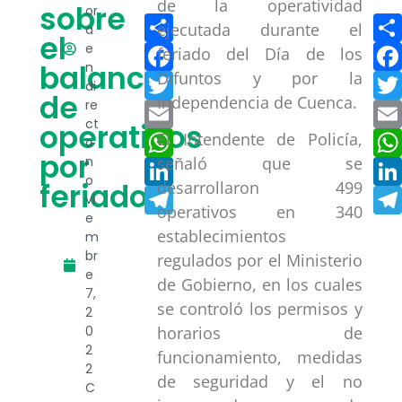
de la operatividad
sobre
or
Compartir
ejecutada durante el
a
el
Facebook
e
feriado del Día de los
balance
n
Difuntos y por la
Twitter
di
de
Independencia de Cuenca.
re
Email
ct
operativos
WhatsApp
El Intendente de Policía,
o
por
n
señaló que se
LinkedIn
o
feriado
desarrollaron 499
Telegram
vi
operativos en 340
e
establecimientos
m
br
regulados por el Ministerio
e
de Gobierno, en los cuales
7,
se controló los permisos y
2
0
horarios de
2
funcionamiento, medidas
2
de seguridad y el no
C