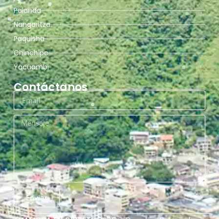
Palanda
Nangaritza
Paquisha
Chinchipe
Yacuambi
Contáctanos
Enviar