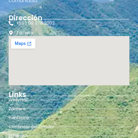
comunidad.
Dirección
+593 99 378 2003
Zamora
Links
Webmail
Zamora
Yantzaza
Centinela del Cóndor
El Pangui