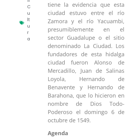
11
tiene la evidencia que esta
C
ciudad estuvo entre el río
u
lt
Zamora y el río Yacuambi,
u
presumiblemente en el
r
sector Guadalupe o el sitio
a
denominado La Ciudad. Los
fundadores de esta hidalga
ciudad fueron Alonso de
Mercadillo, Juan de Salinas
Loyola, Hernando de
Benavente y Hernando de
Barahona, que lo hicieron en
nombre de Dios Todo-
Poderoso el domingo 6 de
octubre de 1549.
Agenda