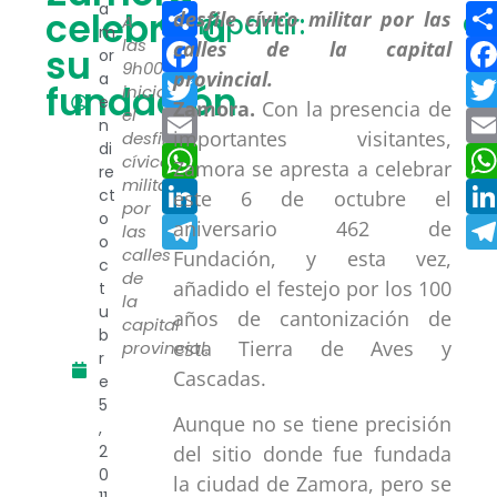
Compartir
a
celebrará
Compartir:
Co
A
m
Facebook
las
su
or
9h00
a
Twitter
fundación
iniciará
e
Zamora.
Con la presencia de
el
Email
n
importantes visitantes,
desfile
di
WhatsApp
cívico
Zamora se apresta a celebrar
re
militar
LinkedIn
ct
este 6 de octubre el
por
o
Telegram
aniversario 462 de
las
o
calles
Fundación, y esta vez,
c
de
añadido el festejo por los 100
t
la
u
años de cantonización de
capital
b
esta Tierra de Aves y
provincial.
r
Cascadas.
e
5
Aunque no se tiene precisión
,
2
del sitio donde fue fundada
0
la ciudad de Zamora, pero se