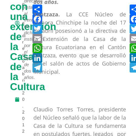
directorio
con
o
Compartir
estará
r
Yantzaza.
La CCE Núcleo de
una
al
Facebook
a
frente
Zamora Chinchipe la noche del 17
e
extensión
Twitter
de
n
de abril posesionó a la directiva de
dicha
de
Email
di
la Extensión de la Casa de la
institución
r
la
WhatsApp
por
Cultura Ecuatoriana en el Cantón
e
el
Casa
Yantzaza, evento que se desarrolló
LinkedIn
ct
lapso
o
en el salón de actos de Gobierno
de
Telegram
de
a
Municipal.
dos
la
b
años.
ri
Cultura
l
2
0
,
Claudio Torres Torres, presidente
2
del Núcleo señaló que la labor de la
0
Casa de la Cultura se fundamenta
1
2
en postulados fuertes, legados por