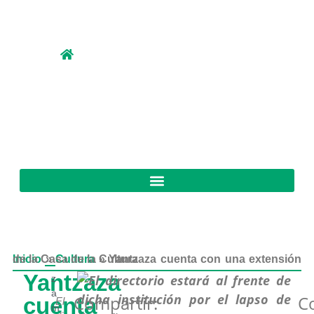
Inicio
Yantzaza cuenta con una extensión de la Casa de la Cultura
»
Cultura
»
Yantzaza
z
a
Compartir:
C
cuenta
El
m