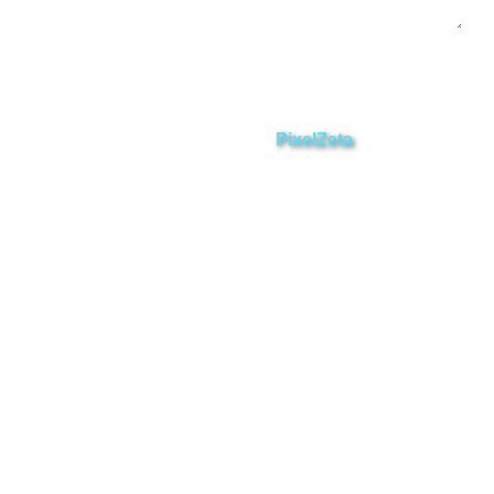
Enviar
ZAMORA EN DIRECTO
2025 © Derechos Reservados.
Desarrollado por
PixelZeta