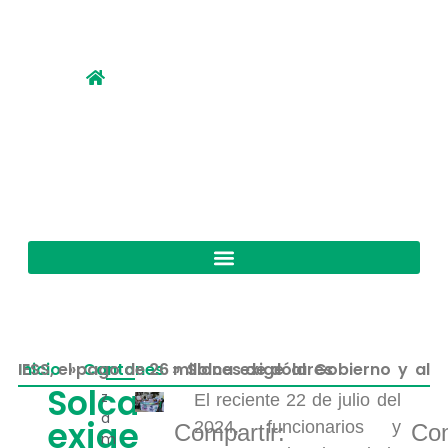
Inicio
Solca exige al Gobierno y al IESS, el pago de 26 millones de dólares
»
Cantones
»
Solca
z
El reciente 22 de julio del
a
exige
2024, funcionarios y
Compartir:
Com
m