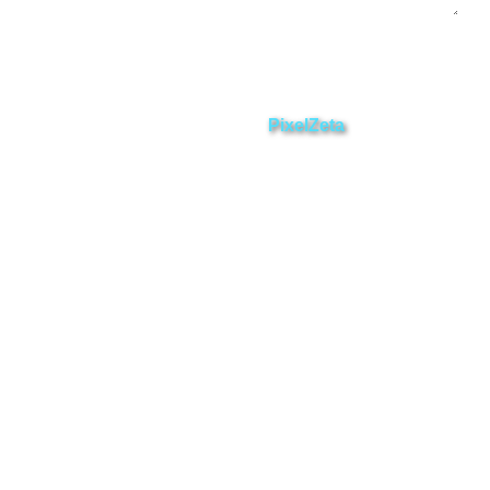
Enviar
ZAMORA EN DIRECTO
2025 © Derechos Reservados.
Desarrollado por
PixelZeta