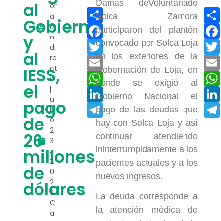
Damas deVoluntariado
al
or
Compartir
a
Solca Zamora
Gobierno
e
Facebook
participaron del plantón
y
n
convocado por Solca Loja
Twitter
di
al
en los exteriores de la
re
Email
ct
IESS,
Gobernación de Loja, en
WhatsApp
o
donde se exigió al
el
j
LinkedIn
Gobierno Nacional el
u
pago
Telegram
li
pago de las deudas que
de
o
hay con Solca Loja y así
2
26
continuar atendiendo
3
ininterrumpidamente a los
millones
,
2
pacientes actuales y a los
de
0
nuevos ingresos.
2
dólares
4
La deuda corresponde a
C
la atención médica de
a