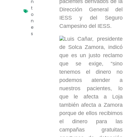
pacientes derivados de la
n
t
Dirección General del
o
IESS y del Seguro
n
Campesino del IESS.
e
s
Luis Cañar, presidente
de Solca Zamora, indicó
que es un justo reclamo
que se exige, “sino
tenemos el dinero no
podemos atender a
nuestros pacientes, lo
que le afecta a Loja
también afecta a Zamora
porque de ellos recibimos
el dinero para las
campañas gratuitas