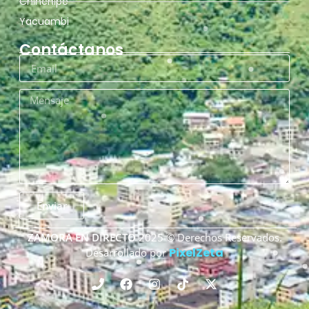
Chinchipe
Yacuambi
Contáctanos
Enviar
ZAMORA EN DIRECTO
2025 © Derechos Reservados.
PixelZeta
Desarrollado por