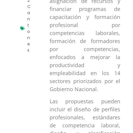
asignación de recursos y
2
C
financiar programas de
a
capacitación y formación
n
profesional por
t
o
competencias laborales,
n
formación de formadores
e
por competencias,
s
enfocados a mejorar la
productividad y
empleabilidad en los 14
sectores priorizados por el
Gobierno Nacional.
Las propuestas pueden
incluir el diseño de perfiles
profesionales, estándares
de competencia laboral,