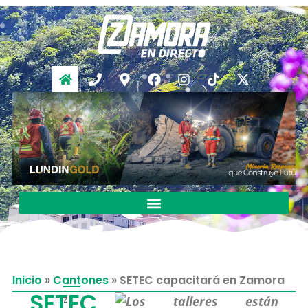
Inicio
»
Cantones
»
SETEC capacitará en Zamora
SETEC
z