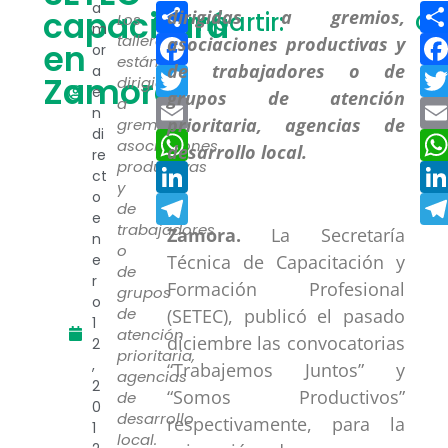
Compartir
a
capacitará
Compartir:
Co
Los
m
Facebook
talleres
en
or
están
a
Twitter
Zamora
dirigidas
e
a
Email
n
gremios,
di
WhatsApp
asociaciones
re
productivas
LinkedIn
ct
y
o
Telegram
de
e
trabajadores
Zamora.
La Secretaría
n
o
Técnica de Capacitación y
e
de
r
Formación Profesional
grupos
o
de
(SETEC), publicó el pasado
1
atención
diciembre las convocatorias
2
prioritaria,
,
“Trabajemos Juntos” y
agencias
2
“Somos Productivos”
de
0
desarrollo
respectivamente, para la
1
local.