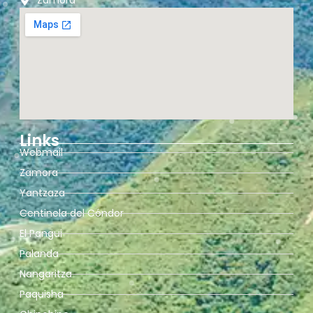
Zamora
Links
Webmail
Zamora
Yantzaza
Centinela del Cóndor
El Pangui
Palanda
Nangaritza
Paquisha