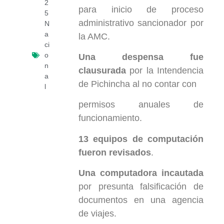
2
para inicio de proceso
5
administrativo sancionador por
N
a
la AMC.
ci
o
Una despensa fue
n
clausurada
por la Intendencia
a
de Pichincha al no contar con
l
permisos anuales de
funcionamiento.
13 equipos de computación
fueron revisados
.
Una computadora incautada
por presunta falsificación de
documentos en una agencia
de viajes.