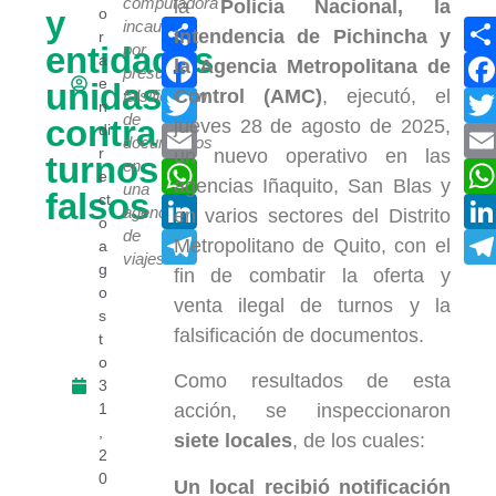
computadora
la
Policía Nacional, la
y
o
Compartir
incautada
Intendencia de Pichincha y
r
entidades
por
Facebook
a
la Agencia Metropolitana de
presunta
e
unidas
Control (AMC)
, ejecutó, el
Twitter
falsificación
n
de
contra
jueves 28 de agosto de 2025,
di
Email
documentos
r
un nuevo operativo en las
turnos
en
WhatsApp
e
agencias Iñaquito, San Blas y
una
falsos
ct
LinkedIn
agencia
en varios sectores del Distrito
o
de
Telegram
Metropolitano de Quito, con el
a
viajes.
g
fin de combatir la oferta y
o
venta ilegal de turnos y la
s
falsificación de documentos.
t
o
Como resultados de esta
3
1
acción, se inspeccionaron
,
siete locales
, de los cuales:
2
0
Un local recibió notificación