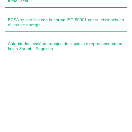
fútbol local
ECSA se certifica con la norma ISO 50001 por su eficiencia en
el uso de energía
Autoridades evalúan trabajos de limpieza y represamiento en
la vía Zumbi – Paquisha
Compartimos historias inspiradoras de progreso en
Zamora Chinchipe que transforman nuestra
comunidad.