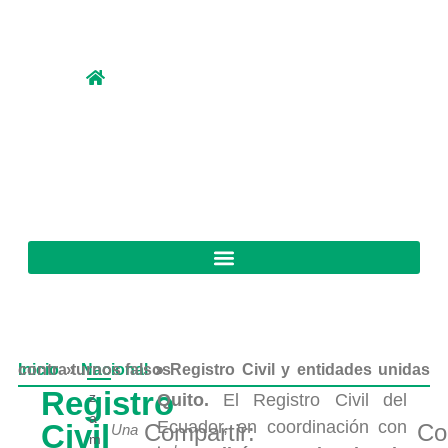
Inicio
Registro Civil y entidades unidas contra turnos falsos
»
Nacional
»
Registro
z
Quito.
El Registro Civil del
a
Ecuador, en coordinación con
Civil
Compartir:
Co
Una
m