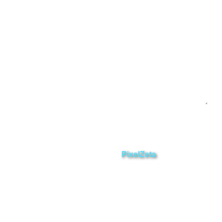
Contáctanos
Enviar
ZAMORA EN DIRECTO
2025 © Derechos Reservados.
Desarrollado por
PixelZeta