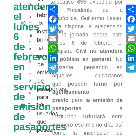
ejecutivo 655 expedido por
atenderá
o
Compartir
el Presidente de la
r
el
Facebook
a
República, Guillermo Lasso,
e
lunes
que dispone la suspensión
Twitter
n
6
de la jornada laboral este
di
Email
r
lunes 6 de febrero; el
de
WhatsApp
e
Registro Civil
no atenderá
febrero
ct
LinkedIn
al público en general
. No
o
en
Telegram
obstante, pensando en
f
el
e
aquellos ciudadanos
b
que
poseen turno por
servicio
r
agendamiento
e
de
r
previo
para
la emisión de
emisión
o
pasaportes
la
4
de
institución
brindará este
,
pasaportes
servicio
ese mismo día, así
2
0
como la inscripción de