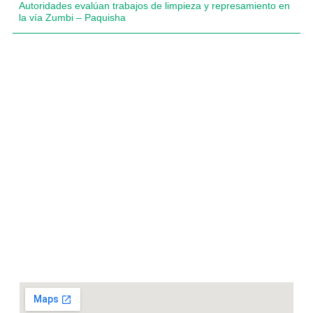
Autoridades evalúan trabajos de limpieza y represamiento en
la vía Zumbi – Paquisha
Compartimos historias inspiradoras de progreso en
Zamora Chinchipe que transforman nuestra
comunidad.
Dirección
+593 99 378 2003
Zamora