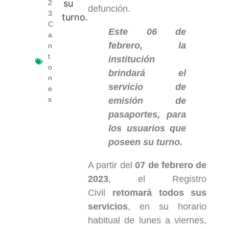
2
defunción.
3
C
Este 06 de
a
febrero, la
n
t
institución
o
brindará el
n
servicio de
e
s
emisión de
pasaportes, para
los usuarios que
poseen su turno.
A partir del
07 de febrero de
2023
, el Registro
Civil
retomará todos sus
servicios
, en su horario
habitual de lunes a viernes,