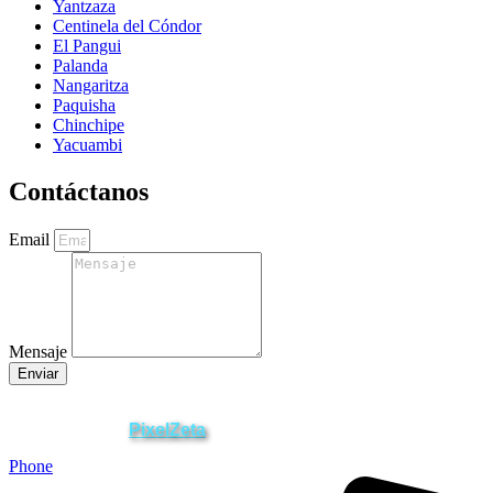
Yantzaza
Centinela del Cóndor
El Pangui
Palanda
Nangaritza
Paquisha
Chinchipe
Yacuambi
Contáctanos
Email
Mensaje
Enviar
ZAMORA EN DIRECTO
2025 © Derechos Reservados.
PixelZeta
Desarrollado por
Phone