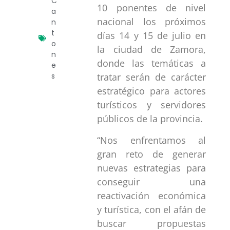
C
10 ponentes de nivel
a
nacional los próximos
n
t
días 14 y 15 de julio en
o
la ciudad de Zamora,
n
donde las temáticas a
e
s
tratar serán de carácter
estratégico para actores
turísticos y servidores
públicos de la provincia.
“Nos enfrentamos al
gran reto de generar
nuevas estrategias para
conseguir una
reactivación económica
y turística, con el afán de
buscar propuestas