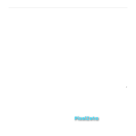
Chinchipe
Yacuambi
Contáctanos
Enviar
ZAMORA EN DIRECTO
2025 © Derechos Reservados.
PixelZeta
Desarrollado por