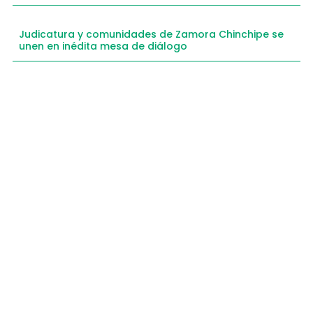
Judicatura y comunidades de Zamora Chinchipe se
unen en inédita mesa de diálogo
Compartimos historias inspiradoras de progreso
en Zamora Chinchipe que transforman nuestra
comunidad.
Dirección
+593 99 378 2003