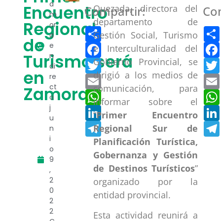
a
Encuentro
Quezada, directora del
Compartir:
Co
m
departamento de
Regional
or
Compartir
Gestión Social, Turismo
a
de
Facebook
e
e Interculturalidad del
Turismo será
n
Gobierno Provincial, se
Twitter
di
en
dirigió a los medios de
re
Email
ct
comunicación, para
Zamora
WhatsApp
o
informar sobre el
j
LinkedIn
“
Primer Encuentro
u
Telegram
Regional Sur de
n
i
Planificación Turística,
o
Gobernanza y Gestión
9
de Destinos Turísticos
”
,
2
organizado por la
0
entidad provincial.
2
2
Esta actividad reunirá a