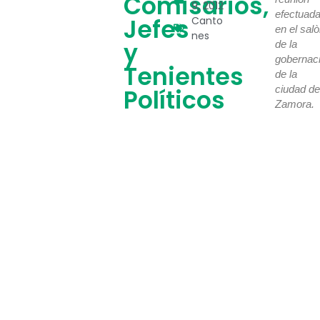
Comisarios,
9, 2012
efectuad
Jefes
Canto
en el sal
nes
y
de la
gobernac
Tenientes
de la
ciudad de
Políticos
Zamora.