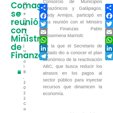
Consorcio de Municipios
Comaga
or
Compartir
a
Amazónicos y Galápagos,
se
e
Facebook
Fredy Armijos, participó en
reunió
n
una reunión con el Ministro
Twitter
di
con
de Finanzas Pablo
re
Email
ct
Ministro
Arosemena Marriott.
WhatsApp
o
de
j
En la que el Secretario de
LinkedIn
u
Finanzas
Estado dio a conocer el plan
Telegram
li
económico de la reactivación
o
ABC, que busca reducir los
1
8
atrasos en los pagos al
,
sector público para inyectar
2
recursos que dinamicen la
0
2
economía.
2
C
a