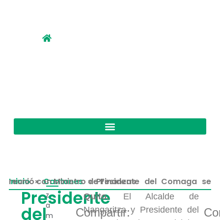
Inicio
Presidente del Comaga se reunió con Ministro de Finanzas
»
Cantones
»
Presidente
z
Quito.
El Alcalde de
a
del
Nangaritza y Presidente del
Compartir:
Co
m