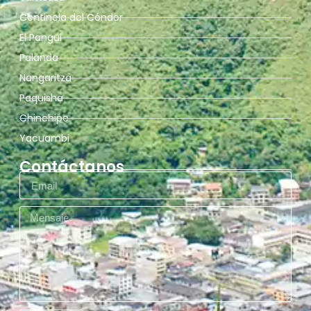
Centinela del Cóndor
El Pangui
Palanda
Nangaritza
Paquisha
Chinchipe
Yacuambi
Contáctanos