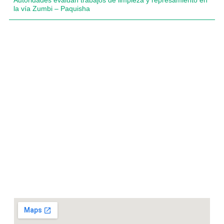
Autoridades evalúan trabajos de limpieza y represamiento en
la vía Zumbi – Paquisha
Compartimos historias inspiradoras de progreso en
Zamora Chinchipe que transforman nuestra
comunidad.
Dirección
+593 99 378 2003
Zamora