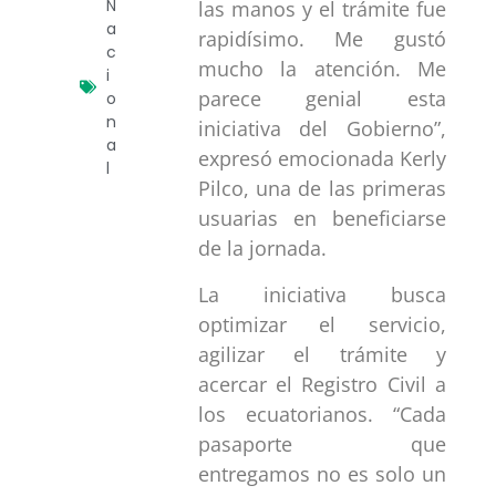
N
las manos y el trámite fue
a
rapidísimo. Me gustó
c
mucho la atención. Me
i
parece genial esta
o
n
iniciativa del Gobierno”,
a
expresó emocionada Kerly
l
Pilco, una de las primeras
usuarias en beneficiarse
de la jornada.
La iniciativa busca
optimizar el servicio,
agilizar el trámite y
acercar el Registro Civil a
los ecuatorianos. “Cada
pasaporte que
entregamos no es solo un