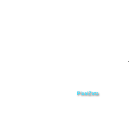
Contáctanos
Enviar
ZAMORA EN DIRECTO
2025 © Derechos Reservados.
Desarrollado por
PixelZeta