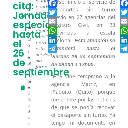
Facebook
ciudadanos
curso, inició el servicio de
cita:
or
pueden
pasaportes sin turno
a
Twitter
Jornada
acercarse
e
previo en 27 agencias del
a
Email
especial
n
Registro Civil, en 23
las
di
WhatsApp
hasta
agencias
provincias a escala
re
habilitadas
LinkedIn
ct
nacional.
el
Esta atención se
para
o
Telegram
este
extenderá hasta el
26
s
servicio
viernes 26 de septiembre
e
de
sin
pt
de 08h00 a 17h00.
turno.
septiembre
ie
m
“Hoy vine temprano a la
br
agencia Matriz, en
e
Iñaquito (Quito) porque
2
me enteré por las noticias
4,
2
de que se podía renovar
0
el pasaporte sin turno. Ya
2
tengo mi documento en
5