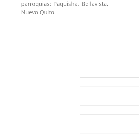
parroquias; Paquisha, Bellavista,
Nuevo Quito.
ección
Links
593 99 378 2003
Webmail
Zamora
amora
Yantzaza
Centinela del Cóndor
El Pangui
Palanda
Nangaritza