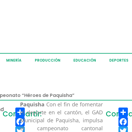
MINERÍA
PRODUCCIÓN
EDUCACIÓN
DEPORTES
peonato “Héroes de Paquisha”
Paquisha
Con el fin de fomentar
Compartir
C
el deporte en el cantón, el GAD
Compartir:
Compar
Facebook
F
Municipal de Paquisha, impulsa
el campeonato cantonal
Twitter
T