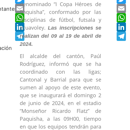
denominado “I Copa Héroes de
Email
E
Paquisha”, conformado por las
WhatsApp
W
disciplinas de fútbol, futsala y
LinkedIn
L
ecuavoley.
Las inscripciones se
Telegram
T
realizan del 09 al 19 de abril de
2024.
El alcalde del cantón, Paúl
Rodríguez, informó que se ha
coordinado con las ligas;
Cantonal y Barrial para que se
sumen al apoyo de este evento,
que se inaugurará el domingo 2
de junio de 2024, en el estadio
“Monseñor Ricardo Flatz” de
Paquisha, a las 09H00, tiempo
en que los equipos tendrán para