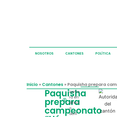
NOSOTROS
CANTONES
POLÍTICA
Inicio
»
Cantones
»
Paquisha prepara cam
Paquisha
zamo
ra en
prepara
direct
campeonato
o
abril