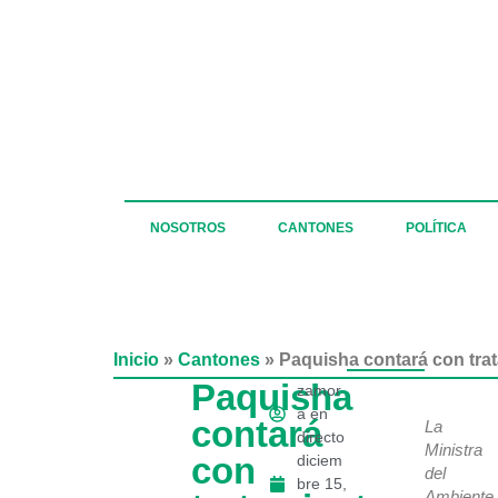
NOSOTROS
CANTONES
POLÍTICA
Inicio
»
Cantones
»
Paquisha contará con tra
Paquisha
zamor
a en
contará
La
directo
Ministra
con
diciem
del
bre 15,
Ambiente