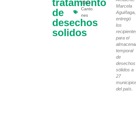
tratamiento
2011
Marcela
Canto
de
Aguiñaga,
nes
entregó
desechos
los
solidos
recipiente
para el
almacena
temporal
de
desechos
sólidos a
27
municipio
del país.