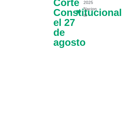
Corte
2025
Nacion
Constitucional
al
el 27
de
agosto