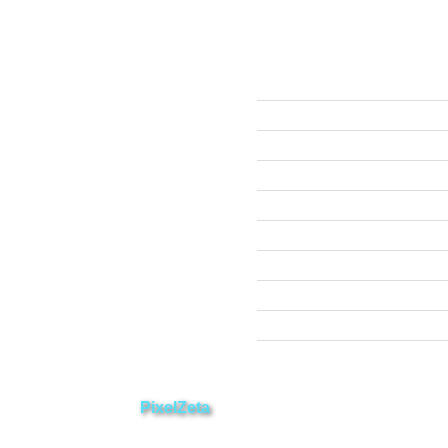
ección
Links
593 99 378 2003
Webmail
Zamora
amora
Yantzaza
Centinela del Cóndor
El Pangui
Palanda
Nangaritza
Paquisha
Chinchipe
Yacuambi
os. Desarrollado por
PixelZeta