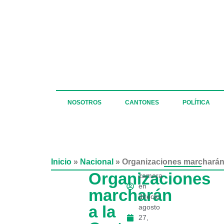
NOSOTROS
CANTONES
POLÍTICA
Inicio
»
Nacional
»
Organizaciones marcharán a
Organizaciones
zamora
en
marcharán
directo
a la
agosto
27,