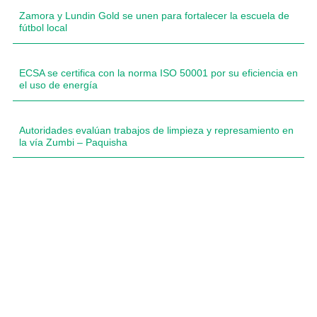
Zamora y Lundin Gold se unen para fortalecer la escuela de
fútbol local
ECSA se certifica con la norma ISO 50001 por su eficiencia en
el uso de energía
Autoridades evalúan trabajos de limpieza y represamiento en
la vía Zumbi – Paquisha
Compartimos historias inspiradoras de progreso
en Zamora Chinchipe que transforman nuestra