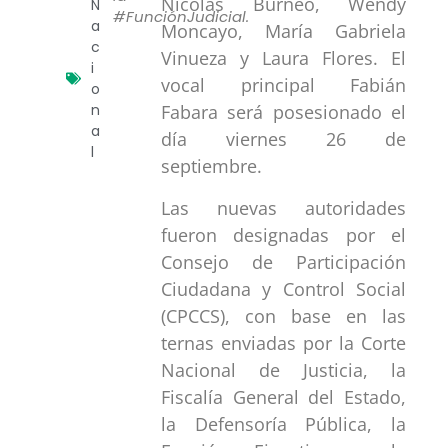
Nicolás Burneo, Wendy
N
#FunciónJudicial.
a
Moncayo, María Gabriela
c
Vinueza y Laura Flores. El
i
vocal principal Fabián
o
n
Fabara será posesionado el
a
día viernes 26 de
l
septiembre.
Las nuevas autoridades
fueron designadas por el
Consejo de Participación
Ciudadana y Control Social
(CPCCS), con base en las
ternas enviadas por la Corte
Nacional de Justicia, la
Fiscalía General del Estado,
la Defensoría Pública, la