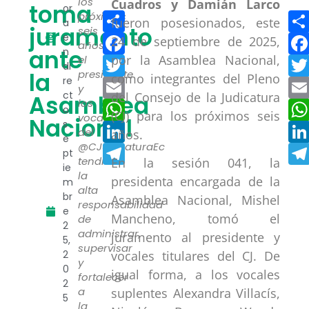
los
Cuadros y Damián Larco
toma
or
Compartir
próximos
fueron posesionados, este
a
juramento
seis
Facebook
e
24 de septiembre de 2025,
años,
ante
n
por la Asamblea Nacional,
Twitter
el
di
la
presidente
como integrantes del Pleno
re
Email
y
ct
del Consejo de la Judicatura
Asamblea
los
WhatsApp
o
(CJ) para los próximos seis
vocales
Nacional
s
LinkedIn
del
años.
e
@CJudicaturaEc
Telegram
pt
tendrán
En la sesión 041, la
ie
la
presidenta encargada de la
m
alta
br
Asamblea Nacional, Mishel
responsabilidad
e
Mancheno, tomó el
de
2
administrar,
juramento al presidente y
5,
supervisar
2
vocales titulares del CJ. De
y
0
igual forma, a los vocales
fortalecer
2
a
suplentes Alexandra Villacís,
5
la