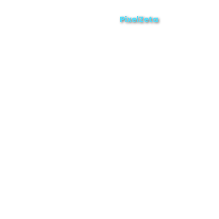
ZAMORA EN DIRECTO
2025 © Derechos Reservados.
PixelZeta
Desarrollado por