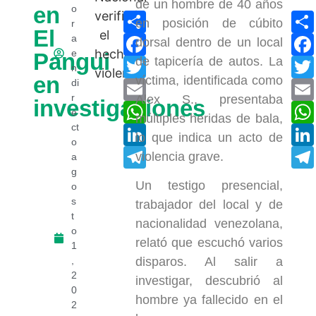
de un hombre de 40 años
en
o
Compartir
en posición de cúbito
r
El
Facebook
a
dorsal dentro de un local
e
Pangui
de tapicería de autos. La
Twitter
n
en
víctima, identificada como
di
Email
r
Alex S., presentaba
investigaciones
WhatsApp
e
múltiples heridas de bala,
ct
LinkedIn
lo que indica un acto de
o
Telegram
violencia grave.
a
g
Un testigo presencial,
o
s
trabajador del local y de
t
nacionalidad venezolana,
o
relató que escuchó varios
1
,
disparos. Al salir a
2
investigar, descubrió al
0
hombre ya fallecido en el
2