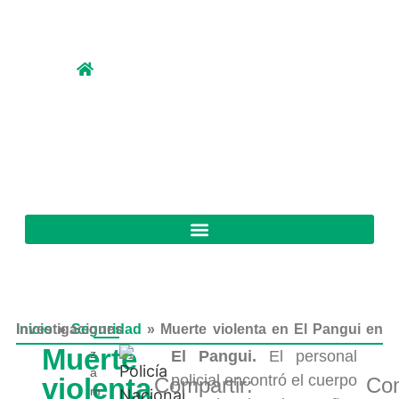
Inicio
Muerte violenta en El Pangui en investigaciones
»
Seguridad
»
Muerte
z
El Pangui.
El personal
a
policial encontró el cuerpo
violenta
Compartir:
Com
m