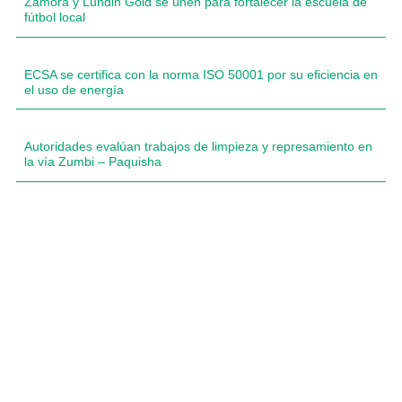
Zamora y Lundin Gold se unen para fortalecer la escuela de
fútbol local
ECSA se certifica con la norma ISO 50001 por su eficiencia en
el uso de energía
Autoridades evalúan trabajos de limpieza y represamiento en
la vía Zumbi – Paquisha
Compartimos historias inspiradoras de progreso en
Zamora Chinchipe que transforman nuestra
comunidad.