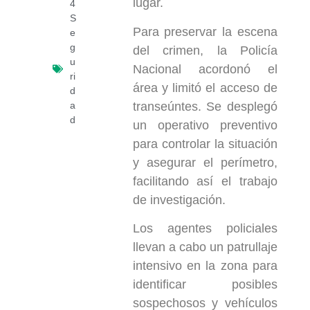
lugar.
4
S
Para preservar la escena
e
g
del crimen, la Policía
u
Nacional acordonó el
ri
área y limitó el acceso de
d
transeúntes. Se desplegó
a
d
un operativo preventivo
para controlar la situación
y asegurar el perímetro,
facilitando así el trabajo
de investigación.
Los agentes policiales
llevan a cabo un patrullaje
intensivo en la zona para
identificar posibles
sospechosos y vehículos