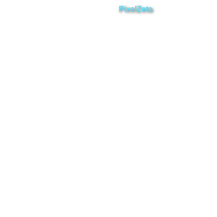
Desarrollado por
PixelZeta