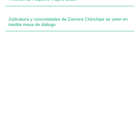
Judicatura y comunidades de Zamora Chinchipe se unen en
inédita mesa de diálogo
Compartimos historias inspiradoras de progreso en
Zamora Chinchipe que transforman nuestra
comunidad.
Dirección
+593 99 378 2003
Zamora