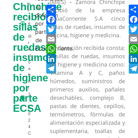
(MIES) – Zamora Chinchipe
Chinchipe
o
Compartir
recibió de la empresa
r
recibió
Facebook
a
EcuaCorriente S.A cinco
e
sillas
sillas de ruedas, insumos de
Twitter
n
de
oficina, higiene y medicina.
Email
di
r
ruedas,
WhatsApp
La donación recibida consta;
e
insumos
5 sillas de ruedas, insumos
LinkedIn
ct
o
de higiene y medicina como:
de
Telegram
a
Vitamina A y C, paños
higiene
b
húmedos, suministros de
ri
por
l
primeros auxilios, pañales
3
parte
desechables, complejo B,
,
pastas de dientes, cepillos,
ECSA
2
termómetros, fórmulas de
0
2
alimentación especializada y
4
suplementaria, toallas de
C