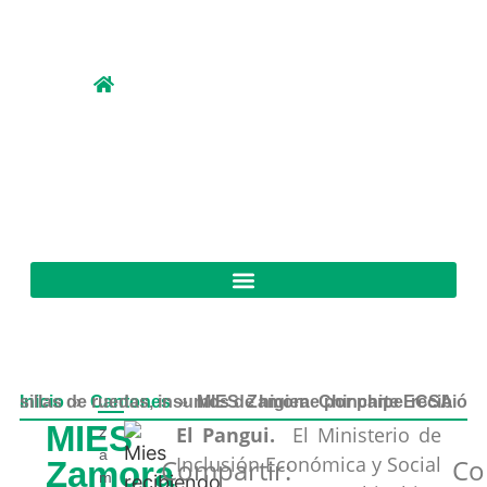
Inicio
MIES Zamora Chinchipe recibió sillas de ruedas, insumos de higiene por parte ECSA
»
Cantones
»
MIES
El Pangui.
El Ministerio de
z
a
Inclusión Económica y Social
Compartir:
Co
Zamora
m