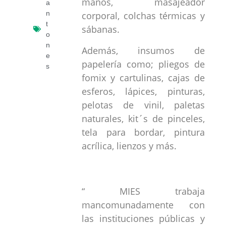
manos, masajeador
a
n
corporal, colchas térmicas y
t
sábanas.
o
n
Además, insumos de
e
papelería como; pliegos de
s
fomix y cartulinas, cajas de
esferos, lápices, pinturas,
pelotas de vinil, paletas
naturales, kit´s de pinceles,
tela para bordar, pintura
acrílica, lienzos y más.
“ MIES trabaja
mancomunadamente con
las instituciones públicas y