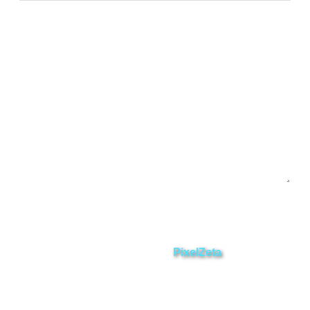
Yacuambi
Contáctanos
Enviar
ZAMORA EN DIRECTO
2025 © Derechos Reservados.
Desarrollado por
PixelZeta