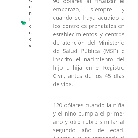
90 dólares al finalizar el
C
a
embarazo, siempre y
n
cuando se haya acudido a
t
los controles prenatales en
o
n
establecimientos y centros
e
de atención del Ministerio
s
de Salud Pública (MSP) e
inscrito el nacimiento del
hijo o hija en el Registro
Civil, antes de los 45 días
de vida.
120 dólares cuando la niña
y el niño cumpla el primer
año y otro rubro similar al
segundo año de edad.