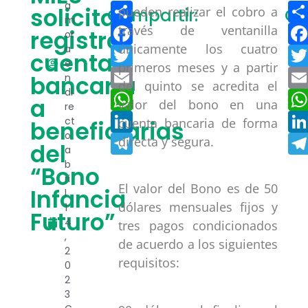
Compartir
a
solicita
pueden realizar el cobro a
Compartir:
Co
m
Facebook
través de ventanilla
registrar
or
únicamente los cuatro
a
Twitter
cuenta
e
primeros meses y a partir
Email
bancaria
n
del quinto se acredita el
di
WhatsApp
a
valor del bono en una
re
LinkedIn
ct
cuenta bancaria de forma
beneficiarias
o
Telegram
directa y segura.
del
a
b
“Bono
ri
El valor del Bono es de 50
Infancia
l
dólares mensuales fijos y
1
Futuro”
4
tres pagos condicionados
,
de acuerdo a los siguientes
2
requisitos:
0
2
3