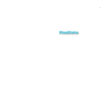
Enviar
ZAMORA EN DIRECTO
2025 © Derechos Reservados.
PixelZeta
Desarrollado por