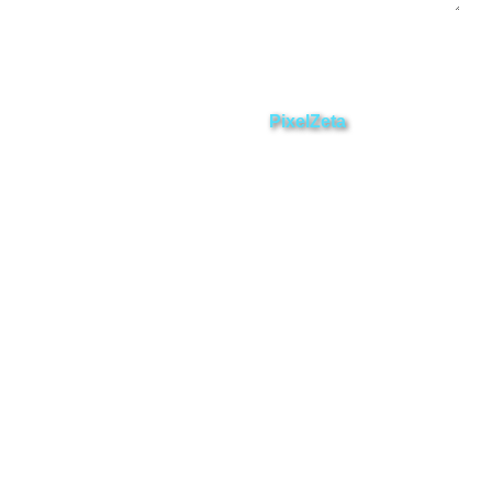
Enviar
ZAMORA EN DIRECTO
2025 © Derechos Reservados.
Desarrollado por
PixelZeta