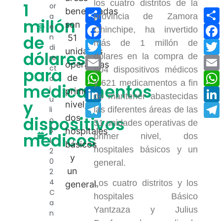
los cuatro distritos de la
1
or
Compartir
a
provincia de Zamora
millón
e
Facebook
Chinchipe, ha invertido
de
n
más de 1 millón de
Twitter
di
dólares
dólares en la compra de
re
Email
ct
para
904 dispositivos médicos
WhatsApp
o
y 621 medicamentos a fin
medicamentos
j
LinkedIn
de mantener abastecidas
u
y
Telegram
li
las diferentes áreas de las
dispositivos
o
51 unidades operativas de
3
médicos
primer nivel, dos
1,
hospitales básicos y un
2
0
general.
2
4
Los cuatro distritos y los
C
hospitales Básico
a
Yantzaza y Julius
n