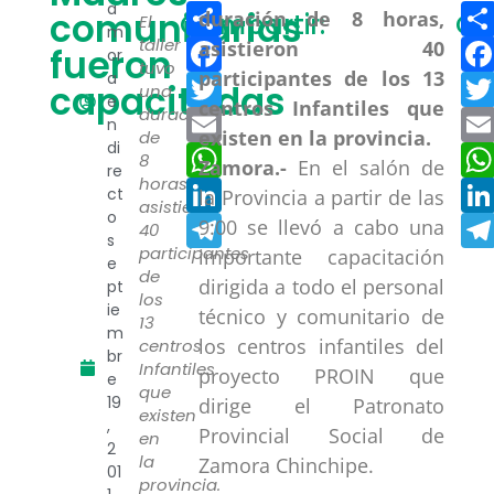
Compartir
a
comunitarias
Compartir:
Co
El
m
Facebook
taller
fueron
or
tuvo
a
Twitter
capacitadas
una
e
duración
Email
n
de
di
WhatsApp
8
Zamora.-
En el salón de
re
horas,
LinkedIn
ct
la Provincia a partir de las
asistieron
o
Telegram
9:00 se llevó a cabo una
40
s
participantes
importante capacitación
e
de
dirigida a todo el personal
pt
los
ie
técnico y comunitario de
13
m
los centros infantiles del
centros
br
Infantiles
proyecto PROIN que
e
que
19
dirige el Patronato
existen
,
Provincial Social de
en
2
la
Zamora Chinchipe.
01
provincia.