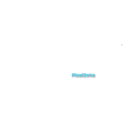
Enviar
ZAMORA EN DIRECTO
2025 © Derechos Reservados.
PixelZeta
Desarrollado por