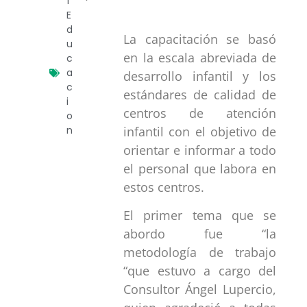
1
E
d
La capacitación se basó
u
en la escala abreviada de
c
a
desarrollo infantil y los
c
estándares de calidad de
i
centros de atención
o
infantil con el objetivo de
n
orientar e informar a todo
el personal que labora en
estos centros.
El primer tema que se
abordo fue “la
metodología de trabajo
“que estuvo a cargo del
Consultor Ángel Lupercio,