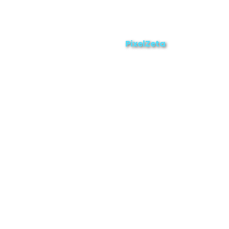
Enviar
ZAMORA EN DIRECTO
2025 © Derechos Reservados.
PixelZeta
Desarrollado por