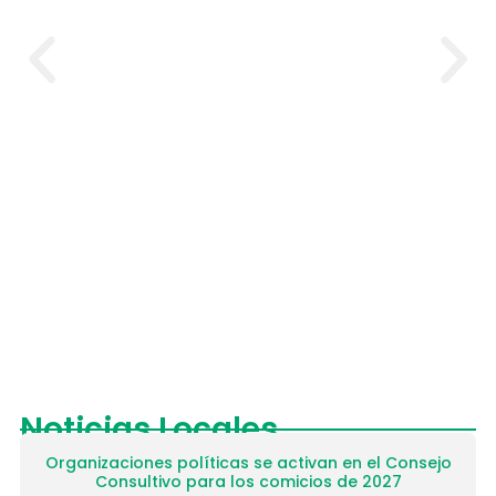
Organizaciones políticas se activan en
el Consejo Consultivo para los comicios
de 2027
Noticias Locales
Organizaciones políticas se activan en el Consejo
Consultivo para los comicios de 2027