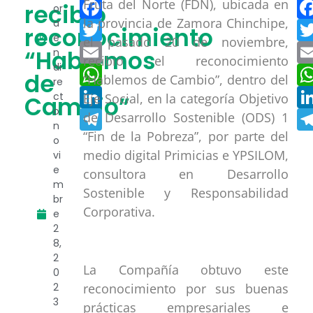
Facebook
Fruta del Norte (FDN), ubicada en
recibió
or
la provincia de Zamora Chinchipe,
a
Twitter
reconocimiento
e
el pasado 20 de noviembre,
Email
“Hablemos
n
recibió el reconocimiento
di
WhatsApp
de
“Hablemos de Cambio”, dentro del
re
LinkedIn
ct
Eje Social, en la categoría Objetivo
Cambio”
o
Telegram
de Desarrollo Sostenible (ODS) 1
n
“Fin de la Pobreza”, por parte del
o
medio digital Primicias e YPSILOM,
vi
e
consultora en Desarrollo
m
Sostenible y Responsabilidad
br
Corporativa.
e
2
8,
2
La Compañía obtuvo este
0
reconocimiento por sus buenas
2
3
prácticas empresariales e