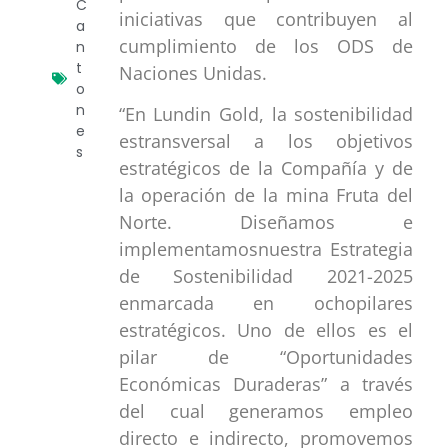
C
iniciativas que contribuyen al
a
cumplimiento de los ODS de
n
t
Naciones Unidas.
o
n
“En Lundin Gold, la sostenibilidad
e
estransversal a los objetivos
s
estratégicos de la Compañía y de
la operación de la mina Fruta del
Norte. Diseñamos e
implementamosnuestra Estrategia
de Sostenibilidad 2021-2025
enmarcada en ochopilares
estratégicos. Uno de ellos es el
pilar de “Oportunidades
Económicas Duraderas” a través
del cual generamos empleo
directo e indirecto, promovemos