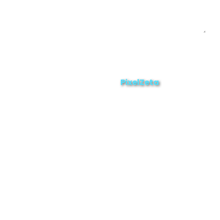
Enviar
ZAMORA EN DIRECTO
2025 © Derechos Reservados.
PixelZeta
Desarrollado por