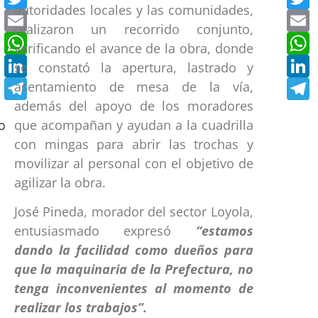
autoridades locales y las comunidades,
Email
E
realizaron un recorrido conjunto,
WhatsApp
W
verificando el avance de la obra, donde
LinkedIn
L
se constató la apertura, lastrado y
Telegram
T
asentamiento de mesa de la vía,
además del apoyo de los moradores
que acompañan y ayudan a la cuadrilla
con mingas para abrir las trochas y
movilizar al personal con el objetivo de
agilizar la obra.
José Pineda, morador del sector Loyola,
entusiasmado expresó
“estamos
dando la facilidad como dueños para
que la maquinaria de la Prefectura, no
tenga inconvenientes al momento de
realizar los trabajos”.