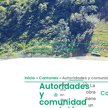
NOSOTROS
CANTONES
POLÍTICA
Inicio
»
Cantones
»
Autoridades y comunid
Autoridades
zam
ora
y
Co
en
comunidad
direc
to