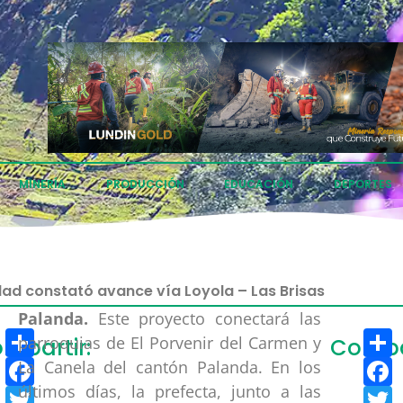
MINERÍA
PRODUCCIÓN
EDUCACIÓN
DEPORTES
ad constató avance vía Loyola – Las Brisas
Palanda.
Este proyecto conectará las
Compartir
C
parroquias de El Porvenir del Carmen y
mpartir:
Compar
Facebook
F
La Canela del cantón Palanda. En los
últimos días, la prefecta, junto a las
Twitter
T