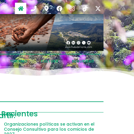
TURISMO
CULTURA
SEGURIDAD
ompartir
Recientes
tir:
acebook
Organizaciones políticas se activan en el
Consejo Consultivo para los comicios de
witter