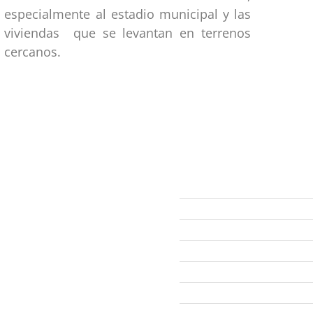
especialmente al estadio municipal y las
viviendas que se levantan en terrenos
cercanos.
ección
Links
593 99 378 2003
Webmail
Zamora
amora
Yantzaza
Centinela del Cóndor
El Pangui
Palanda