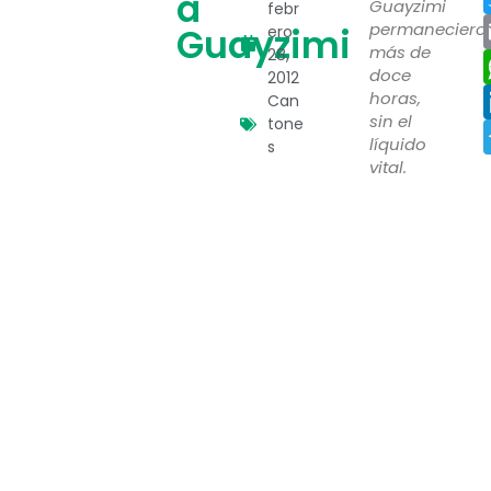
a
Guayzimi
febr
permaneciero
Guayzimi
ero
más de
28,
doce
2012
horas,
Can
sin el
tone
líquido
s
vital.