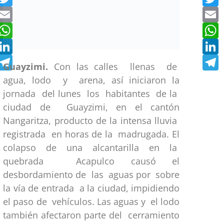
Email
E
n,
WhatsApp
W
LinkedIn
L
Telegram
T
Guayzimi.
Con las calles llenas de
agua, lodo y arena, así iniciaron la
jornada del lunes los habitantes de la
ciudad de Guayzimi, en el cantón
Nangaritza, producto de la intensa lluvia
registrada en horas de la madrugada. El
colapso de una alcantarilla en la
quebrada Acapulco causó el
desbordamiento de las aguas por sobre
la vía de entrada a la ciudad, impidiendo
el paso de vehículos. Las aguas y el lodo
también afectaron parte del cerramiento