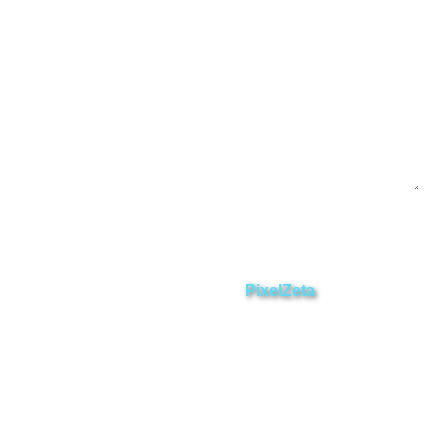
Enviar
ZAMORA EN DIRECTO
2025 © Derechos Reservados.
Desarrollado por
PixelZeta