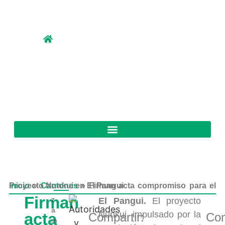
Inicio
Firman acta compromiso para el Proyecto Nunkui en El Pangui
»
Cantones
»
Firman
z
El Pangui.
El proyecto
a
Nunkui, impulsado por la
acta
Compartir:
Com
m