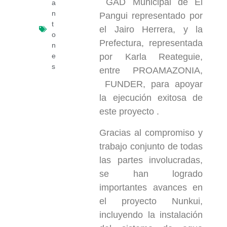
GAD Municipal de El
a
n
Pangui representado por
t
el Jairo Herrera, y la
o
Prefectura, representada
n
e
por Karla Reateguie,
s
entre PROAMAZONIA,
FUNDER, para apoyar
la ejecución exitosa de
este proyecto .
Gracias al compromiso y
trabajo conjunto de todas
las partes involucradas,
se han logrado
importantes avances en
el proyecto Nunkui,
incluyendo la instalación