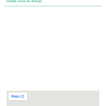
inédita mesa de diálogo
Compartimos historias inspiradoras de progreso en
Zamora Chinchipe que transforman nuestra
comunidad.
Dirección
+593 99 378 2003
Zamora