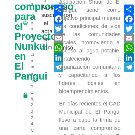
Asociación Shuar de El
compromiso
o
Compartir
Pangui, tiene como
r
para
Facebook
a
objetivo principal mejorar
e
el
las condiciones de vida
Twitter
n
Proyecto
de las comunidades
di
Email
r
locales, promoviendo el
Nunkui
WhatsApp
e
acceso al agua potable,
en
ct
LinkedIn
fortaleciendo la
o
El
Telegram
organización comunitaria
m
Pangui
a
y capacitando a los
rz
líderes locales en
o
bioemprendimientos.
1
5,
En días recientes el GAD
2
0
Municipal de El Pangui
2
llevó a cabo la firma de
4
una carta compromiso
C