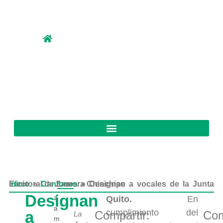
Inicio
Designan a vocales de la Junta Electoral de Zamora Chinchipe
»
Cantones
»
Designan
z
Quito.
En
a
cumplimiento del
a
Compartir:
Com
La
m