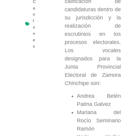
calificación de
C
a
candidaturas dentro de
n
su jurisdicción y la
t
realización de
o
n
escrutinios en los
e
procesos electorales.
s
Los vocales
designados para la
Junta Provincial
Electoral de Zamora
Chinchipe son:
Andrea Belén
Palma Galvez
Mariana del
Rocío Seminario
Ramón