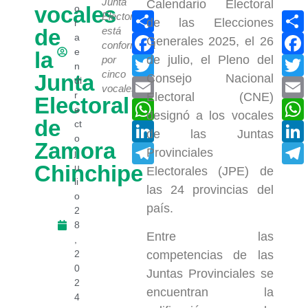
Junta
Calendario Electoral
vocales
o
Compartir
Electoral
de las Elecciones
r
de
está
Facebook
a
Generales 2025, el 26
conformada
e
la
de julio, el Pleno del
Twitter
por
n
cinco
Junta
Consejo Nacional
di
Email
vocales.
r
Electoral (CNE)
Electoral
WhatsApp
e
designó a los vocales
de
ct
LinkedIn
de las Juntas
o
Zamora
Telegram
Provinciales
j
Chinchipe
u
Electorales (JPE) de
li
las 24 provincias del
o
país.
2
8
Entre las
,
2
competencias de las
0
Juntas Provinciales se
2
encuentran la
4