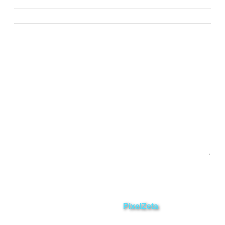
Paquisha
Chinchipe
Yacuambi
Contáctanos
Enviar
ZAMORA EN DIRECTO
2025 © Derechos Reservados.
Desarrollado por
PixelZeta