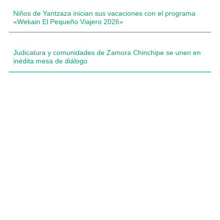
Niños de Yantzaza inician sus vacaciones con el programa
«Wekain El Pequeño Viajero 2026»
Judicatura y comunidades de Zamora Chinchipe se unen en
inédita mesa de diálogo
Compartimos historias inspiradoras de progreso en
Zamora Chinchipe que transforman nuestra
comunidad.
Dirección