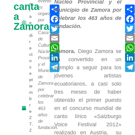
evento
canta
o
Compartir
es
r
a
organizado
Facebook
a
por
e
Zamora
Twitter
la
n
Casa
di
Email
de
r
Cultura
WhatsApp
e
Zamora.
Diego Zamora se
Núcleo
ct
LinkedIn
Provincial
ha convertido en un
o
y el
Telegram
ejemplo a seguir para los
s
Municipio
e
jóvenes artistas
de
pt
Zamora
ecuatorianos, a casi solo
ie
por
tres meses de haber
m
celebrar
b
obtenido el primer puesto
los
r
en el concurso mundial de
463
e
años
canto lírico «Salzburgo
2
de
Voice Festival 2012»
7,
fundación.
2
realizado en Austria, su