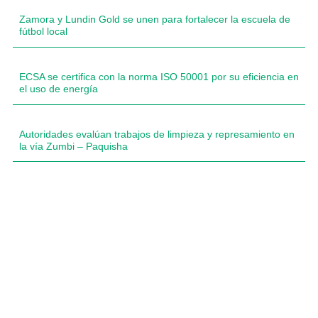
Zamora y Lundin Gold se unen para fortalecer la escuela de
fútbol local
ECSA se certifica con la norma ISO 50001 por su eficiencia en
el uso de energía
Autoridades evalúan trabajos de limpieza y represamiento en
la vía Zumbi – Paquisha
Compartimos historias inspiradoras de progreso en
Zamora Chinchipe que transforman nuestra