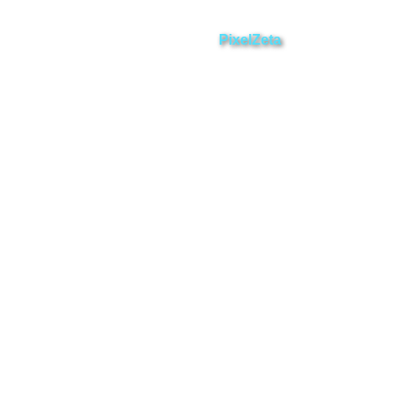
ZAMORA EN DIRECTO
2025 © Derechos Reservados.
Desarrollado por
PixelZeta