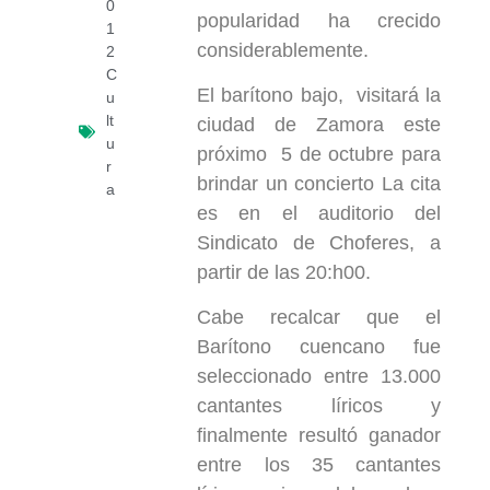
0
popularidad ha crecido
1
considerablemente.
2
C
El barítono bajo, visitará la
u
lt
ciudad de Zamora este
u
próximo 5 de octubre para
r
brindar un concierto La cita
a
es en el auditorio del
Sindicato de Choferes, a
partir de las 20:h00.
Cabe recalcar que el
Barítono cuencano fue
seleccionado entre 13.000
cantantes líricos y
finalmente resultó ganador
entre los 35 cantantes