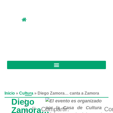
Inicio
»
Cultura
»
Diego Zamora… canta a Zamora
Diego
z
a
Zamora…
Compartir:
Com
El
m