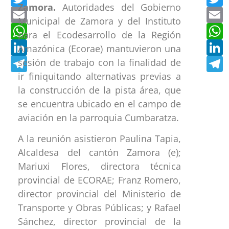
Zamora.
Autoridades del Gobierno
Email
E
Municipal de Zamora y del Instituto
WhatsApp
W
para el Ecodesarrollo de la Región
LinkedIn
L
Amazónica (Ecorae) mantuvieron una
Telegram
T
sesión de trabajo con la finalidad de
ir finiquitando alternativas previas a
la construcción de la pista área, que
se encuentra ubicado en el campo de
aviación en la parroquia Cumbaratza.
A la reunión asistieron Paulina Tapia,
Alcaldesa del cantón Zamora (e);
Mariuxi Flores, directora técnica
provincial de ECORAE; Franz Romero,
director provincial del Ministerio de
Transporte y Obras Públicas; y Rafael
Sánchez, director provincial de la