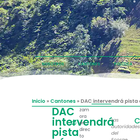
NOSOTROS
CANTONES
POLÍTICA
Inicio
»
Cantones
»
DAC intervendrá pista
DAC
zam
ora
intervendrá
C
Las
en
autoridade
pista
direc
del
to
Ecorae