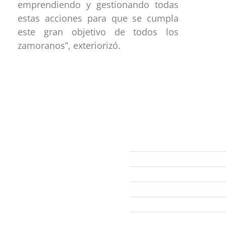
emprendiendo y gestionando todas
estas acciones para que se cumpla
este gran objetivo de todos los
zamoranos”, exteriorizó.
ección
Links
593 99 378 2003
Webmail
Zamora
amora
Yantzaza
Centinela del Cóndor
El Pangui