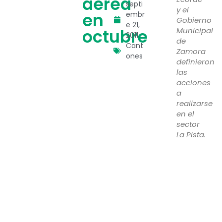
aérea
septi
y el
en
embr
Gobierno
e 21,
octubre
Municipal
2011
de
Cant
Zamora
ones
definieron
las
acciones
a
realizarse
en el
sector
La Pista.