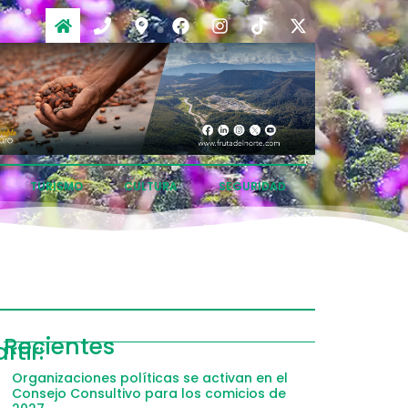
TURISMO
CULTURA
SEGURIDAD
ompartir
Recientes
tir:
acebook
Organizaciones políticas se activan en el
Consejo Consultivo para los comicios de
witter